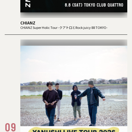
CHIANZ
CHIANZ Super Holic Tour -クアトロとRock juicy 88 TOKYO-
09