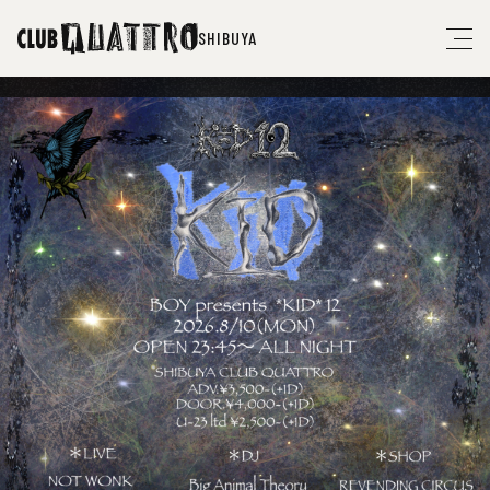
SHIBUYA
08
10
10
11
西内徹 & Yamande
CLUB QUATTRO Presents
【西内徹、岩見継吾、菅沼雄太、小林洋
THE MILLION IMAGE ORCHEST
08
The R.O.X＆GWO
bacho
柳家睦とラットボーンズ
20
27
12
21
挫・人間
太、WADA MAMBO、吉澤はじめ、内田コーヘイ】
RA
"THE FUTURE CLASSICS SHOW"
Guest:
30