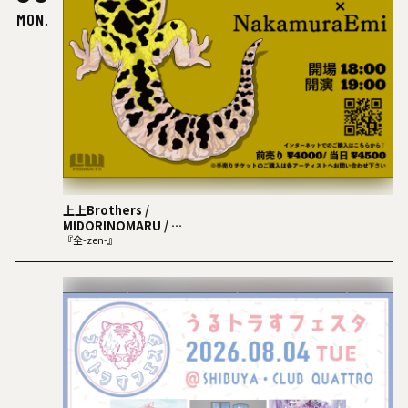
MON.
上上Brothers /
MIDORINOMARU /
NakamuraEmi
『全-zen-』