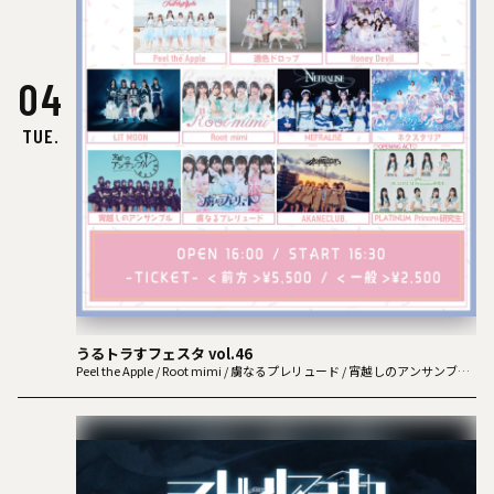
04
TUE.
うるトラすフェスタ vol.46
Peel the Apple / Root mimi / 虜なるプレリュード / 宵越しのアンサンブル /
NEFRALISE / AKANECLUB. / LIT MOON / 透色ドロップ / Honey Devil / ネク
スタリア / PLATINUM Princess研究生（O.A）