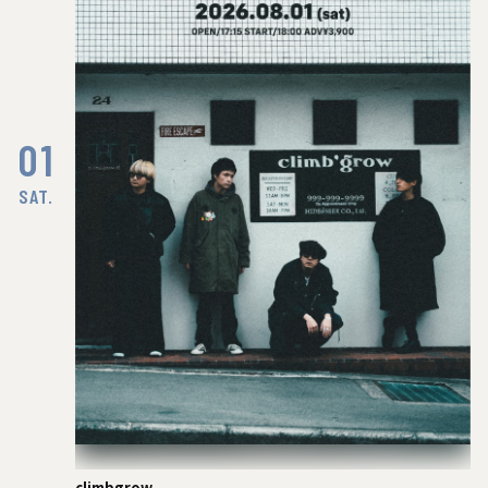
01
SAT.
climbgrow