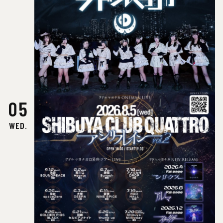
05
WED.