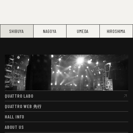
SHIBUYA
NAGOYA
UMEDA
HIROSHIMA
QUATTRO LABO
QUATTRO LABO
QUATTRO WEB
先行
QUATTRO WEB
先行
HALL INFO
HALL INFO
ABOUT US
ABOUT US