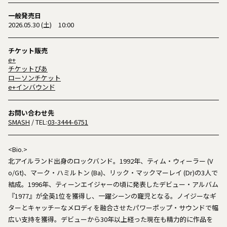
一般発売日
2026.05.30 (土) 10:00
チケット販売
e+
チケットぴあ
ローソンチケット
e+インバウンド
お問い合わせ先
SMASH
/ TEL:
03-3444-6751
<Bio.>
北アイルランド出身のロックバンド。1992年、ティム・ウィーラー (V
o/Gt)、マーク・ハミルトン (Ba)、リック・マックマーレイ (Dr)の3人で
結成。1996年、ティーンエイジャーの頃に発表したデビュー・アルバム
『1977』が全英1位を獲得し、一躍シーンの寵児となる。ノイジーなギ
ターとキャッチーなメロディを融合させたパワーポップ・サウンドで幅
広い支持を獲得。デビューから30年以上経った現在も精力的に作品を