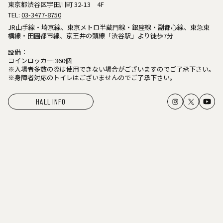
東京都渋谷区宇田川町 32-13 4F
TEL:
03-3477-8750
JR山手線・埼京線、東京メトロ半蔵門線・銀座線・副都心線、東急東
横線・田園都市線、京王井の頭線「渋谷駅」より徒歩7分
設備：
コインロッカー:360個
※入場者多数の際は使用できない場合がございますのでご了承下さい。
※身障者対応のトイレはございませんのでご了承下さい。
HALL INFO