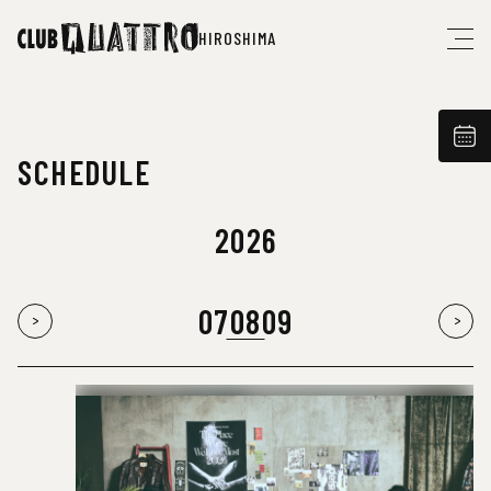
HIROSHIMA
SCHEDULE
2026
07
08
09