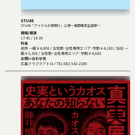
STU48
STU48「アイドルの夜明け」公演～奥田唯菜生誕祭～
開場/開演
17:45 / 18:30
料金
前売 一般￥4,800 / 女性割･女性専用エリア･学割￥4,100 / 当日 一
般￥5,300 / 女性割･女性専用エリア･学割￥4,600
お問い合わせ先
広島クラブクアトロ
/ TEL:082-542-2280