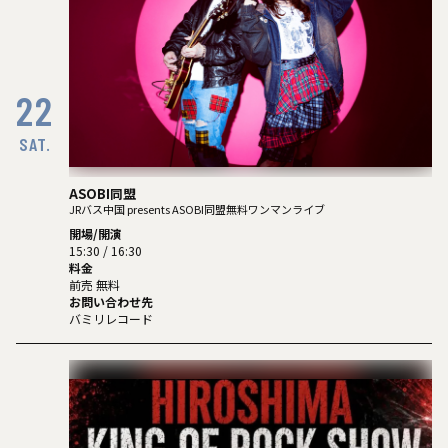
22
SAT.
ASOBI同盟
JRバス中国 presents ASOBI同盟無料ワンマンライブ
開場/開演
15:30 / 16:30
料金
前売 無料
お問い合わせ先
バミリレコード