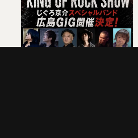
23
SUN.
じぐろ京介スペシャルバンド(じぐろ京介 / 本田毅 / 友森昭一 /