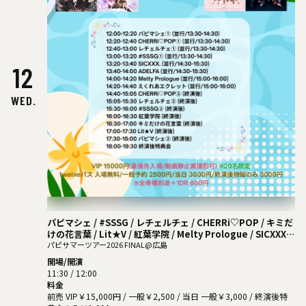
12
WED.
パピマシェ / #SSSG / レチェルチェ / CHERRi♡POP / キミだ
けの花言葉 / Lit★V / 紅葉学院 / Melty Prologue / SICXXX. /
ADELFIA / えくれあエクレット
パピサマーツアー2026 FINAL@広島
開場/開演
11:30 / 12:00
料金
前売 VIP￥15,000円 / 一般￥2,500 / 当日 一般￥3,000 / 終演後特