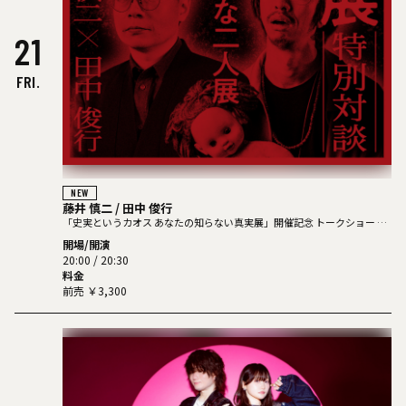
21
FRI.
NEW
藤井 慎二 / 田中 俊行
「史実というカオス あなたの知らない真実展」開催記念 トークショー カ
オスな2人展
開場/開演
20:00 / 20:30
料金
前売 ￥3,300