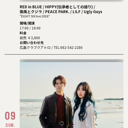
RED in BLUE / HIPPY(伝承者としての語り) /
南風とクジラ / PEACE PARK. / L!LF / Ugly Guys
“EIGHT SIX live 2026”
開場/開演
17:00 / 18:00
料金
前売 ￥3,800
お問い合わせ先
広島クラブクアトロ
/ TEL:082-542-2280
09
SUN.