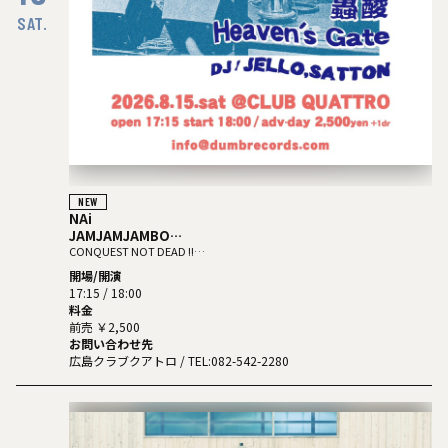
SAT.
NEW
NAi
JAMJAMJAMBO
モンキービジネス
CONQUEST NOT DEAD ‼︎
〜FOREVER DUMB RECORDS
蟲酸
開場/開演
Heaven's Gate
17:15 / 18:00
料金
DJ:JELLO/SATTON
前売 ￥2,500
お問い合わせ先
広島クラブクアトロ
/ TEL:082-542-2280