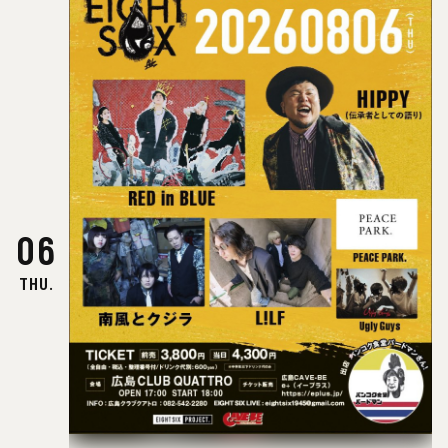
06
THU.