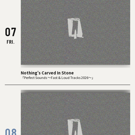
07
FRI.
Nothing's Carved In Stone
「Perfect Sounds ～Fast & Loud Tracks 2026～」
08