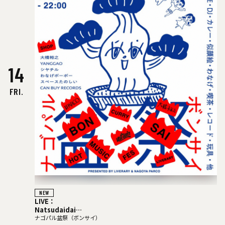
14
FRI.
NEW
LIVE：
Natsudaidai
鬼の右腕
ナゴパル盆祭（ボンサイ）