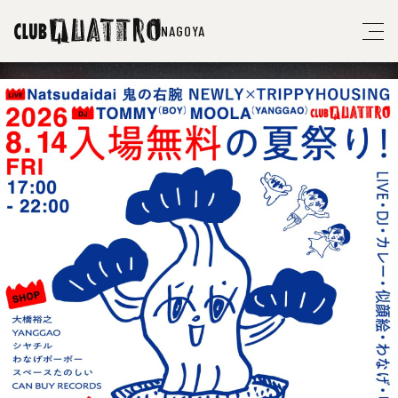
NAGOYA
12
NEW
DOMi & JD BECK
18
10
YĪN YĪN
〈イン・イン〉
FRI.
15
11
MONO NO AWARE