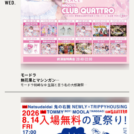
WED.
モードラ
無花果とマシンガン
sus-tain
モードラ桃崎なゆ 生誕と言う名の大感謝祭
-今年も手紙読ませてください-
キミの主人公
POPING CANDY.
Cute Robin
いざ参らん