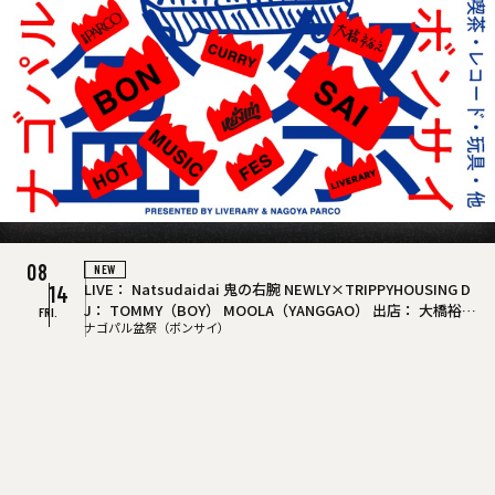
11
THU.
03
eastern youth
28
TUE.
08
浜田真理子
SAT.
06
THU.
09
OGRE YOU ASSHOLE
08
10
12
27
NEW
NEW
トリプルファイヤー
LIVE：
Natsudaidai
鬼の右腕
NEWLY×TRIPPYHOUSING
D
group_inou
(oneman)
25
13
14
SUN.
08
JON SPENCER
J：
TOMMY（BOY）
MOOLA（YANGGAO）
出店：
大橋裕之
11
SUN.
SUN.
FRI.
17
フラワーカンパニーズ
ナゴパル盆祭（ボンサイ）
（似顔絵）
YANGGAO（カレー、グッズ）
シヤチル（喫茶メ
01
MON.
09
NEW
ニュー）
わなげボーボー（わなげ）
スペースたのしい（玩
09
SUN.
HAKASE-SUN
(Opening ACT)吉田健介バンド
(DJ) GINZ/ato
家主
GUEST：Trooper Salute
18
具、雑貨）
CAN BUY RECORDS（レコード）
05
m/Barrio Sonido
FRI.
09
SAT.
おとぼけビ〜バ〜
14
MON.
11
カルロス・トシキ
24