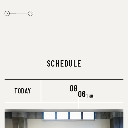
TUE.
SCHEDULE
08
TODAY
06
THU.