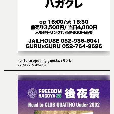
kantoku opening guest:ハガクレ
GURUxGURU presents
kantoku ONEMAN LIVE
GUITAR HERO ≒ ROCK STAR
Wardrobe by TAKEUCHIFUYUKI