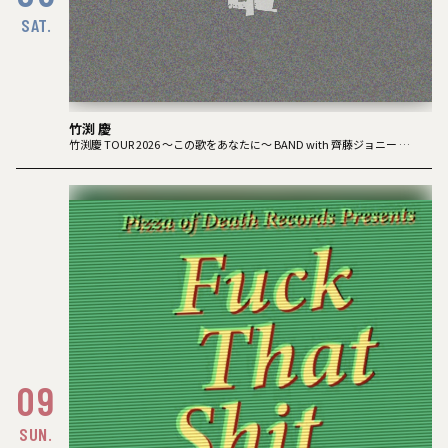
SAT.
竹渕 慶
竹渕慶 TOUR 2026 ～この歌をあなたに～ BAND with 齊藤ジョニー
09
SUN.