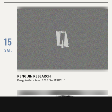
NEWLY×TRIPPYHOUSING
DJ：
TOMMY（BOY）
MOOLA（YANGGAO）
出店：
大橋裕之（似顔絵）
YANGGAO（カレー、グッズ）
15
シヤチル（喫茶メニュー）
わなげボーボー（わなげ）
スペースたのしい（玩具、雑貨）
SAT.
CAN BUY RECORDS（レコード）
PENGUIN RESEARCH
Penguin Go a Road 2026 "Re:SEARCH"