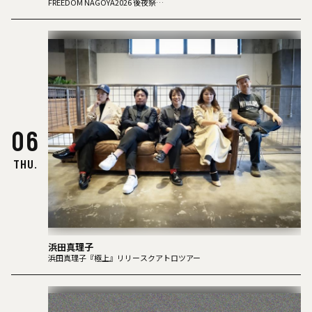
SLACK
FREEDOM NAGOYA2026 後夜祭
-Road to CLUB QUATTRO Under 2002-
TheΣ
水平線とライター
バチカン市国に愛されたい
フクスイボンニカエス
「夜と同時に、動き出す。」
06
THU.
浜田真理子
浜田真理子『極上』リリースクアトロツアー