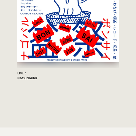
LIVE：
JON SPEN
Natsudaidai
Support A
鬼の右腕
NEWLY×TRIPPYHOUSING
DJ：
TOMMY（BOY）
MOOLA（YANGGAO）
出店：
大橋裕之（似顔絵）
YANGGAO（カレー、グッズ）
シヤチル（喫茶メニュー）
わなげボーボー（わなげ）