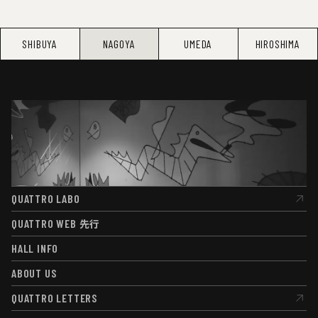
SHIBUYA
NAGOYA
UMEDA
HIROSHIMA
QUATTRO LABO
QUATTRO LABO
QUATTRO WEB
先行
QUATTRO WEB
先行
HALL INFO
HALL INFO
ABOUT US
ABOUT US
QUATTRO LETTERS
QUATTRO LETTERS