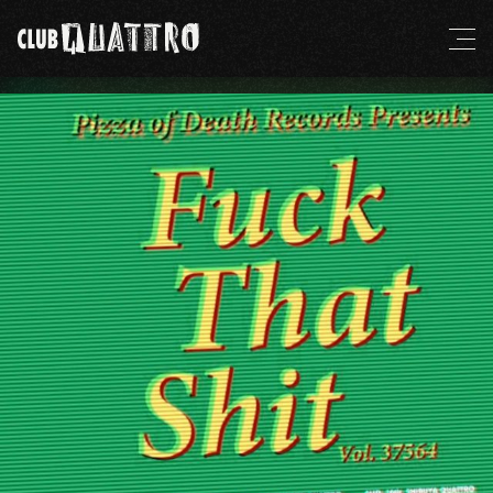
08
08
08
08
08
09
ハルニシオン
ソナーポケット
The R.O.X＆GWO
柳家睦とラットボーンズ
the 原爆オナニーズ
LOVEBITES
ゲスト：THA BLUE HERB
amorphis
〈アモルフィス〉
08
挫・人間
16
21
11
22
30
17