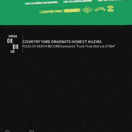
30
08
GLIM SPANKY
08
SUN.
TUE.
FRI.
SUN.
SAT.
THU.
mei ehara / yuma abe
DJ：WATARU KAKUBARI
SUN.
09
19
SUN.
WED.
UMEDA
NEW
08
08
08
08
09
09
NEW
COUNTRY YARD
COUNTRY YARD
AMORPHIS
AMORPHIS
DRADNATS
DRADNATS
HONEST
HONEST
KUZIRA
KUZIRA
藤井 慎二 / 田中 俊行
G #4
"Hiroshima’s Largest Hip-Hop Rap Festival"
08
29
16
21
15
16
PIZZA OF DEATH RECORDS presents "Fuck That Shit vol.37564"
WED.
SUN.
TUE.
SAT.
FRI.
SAT.
NEW
SOLD OUT
08
08
09
08
08
09
08
09
09
SOLD OUT
JON SPENCER
JON SPENCER
Support Act：KING BROTHERS
The Cheserasera / Ivy to Fraudulent Game / Arakezuri
BOY presents "KID" 12
LIVE：
出演：カジヒデキ
Natsudaidai
バンドメンバー : イケミズマユミ（ex brid
鬼の右腕
NEWLY×TRIPPYHOUSING
D
ムーンライダーズ
ムーンライダーズ
ムーンライダーズ
17
18
02
24
14
05
10
12
13
じぐろ京介スペシャルバンド(じぐろ京介 / 本田毅 / 友森昭一
J：
ge / three berry icecream） / アイコ（advantage Lucy）
TOMMY（BOY）
MOOLA（YANGGAO）
出店：
大橋裕之
08
/ 西山史晃 / 田中一光 / 阿瀬さとし) / ひまり / LEGEND ONSE
MON.
TUE.
WED.
MON.
FRI.
MON.
SUN.
SAT.
SAT.
（似顔絵）
/ 奥⽥健介（NONA REEVES） / 熊⾕慶知（cambelle） / 原G
YANGGAO（カレー、グッズ）
シヤチル（喫茶メ
23
LF / SPLASH / THIS BOY
ニュー）
EN秀樹 / 國⾒智⼦（wack wack rhythmband）
わなげボーボー（わなげ）
スペースたのしい（玩
SUN.
NEW
08
STU48
08
09
08
具、雑貨）
CAN BUY RECORDS（レコード）
家主
GUEST：Trooper Salute
家主
GUEST：フラワーカンパニーズ
NAi
JAMJAMJAMBO
モンキービジネス
蟲酸
Heaven's Gate
18
15
05
09
DJ:JELLO/SATTON
TUE.
09
SAT.
SAT.
SUN.
おとぼけビ〜バ〜
14
MON.