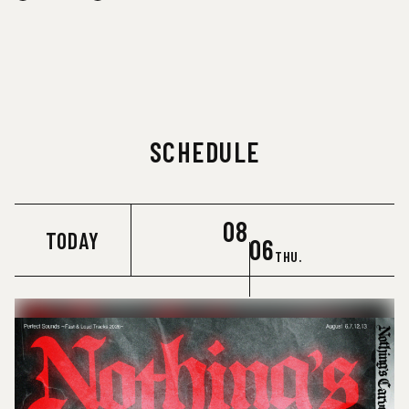
SCHEDULE
08
TODAY
06
THU.