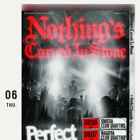
06
THU.