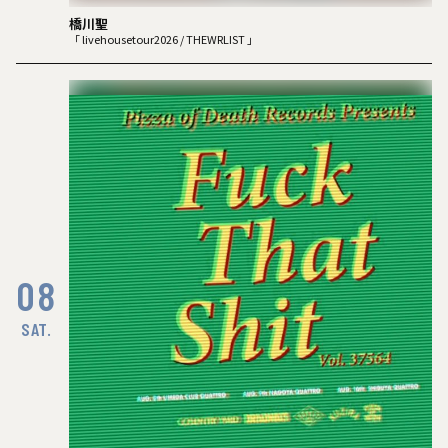
橋川聖
「 livehousetour2026 / THEWRLIST 」
08
SAT.