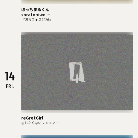
ぼっちまるくん
soratobiwo
THE S.O.S
『ぼちフェス2026』
さめさめバンド
去勢
いろかにほへと
MiYASHi
ジオメトラマ
ベリーバッドアラモード
おなじ話
（O.B）ITO→たのし
14
FRI.
reGretGirl
忘れたくないワンマン
"スリーシティ・スリーピース"