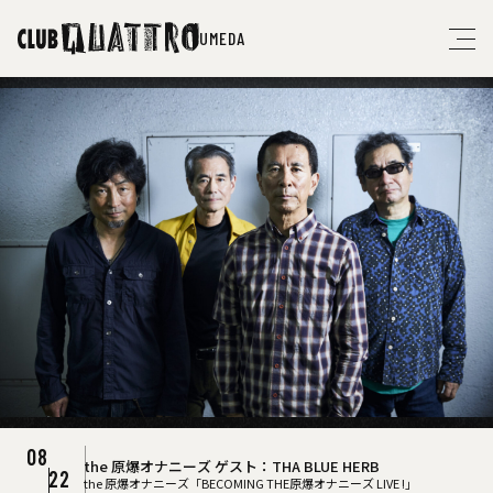
UMEDA
11
NEW
BLIND CHANNEL
〈ブラインド・チャンネル〉
19
THU.
08
09
09
10
the 原爆オナニーズ
KATATONIA
〈カタトニア〉
ゲスト：THA BLUE HERB
ゲスト：EVRAAK
amorphis
〈アモルフィス〉
YĪN YĪN
〈イン・イン〉
22
30
17
14
the 原爆オナニーズ「BECOMING THE原爆オナニーズ LIVE !」