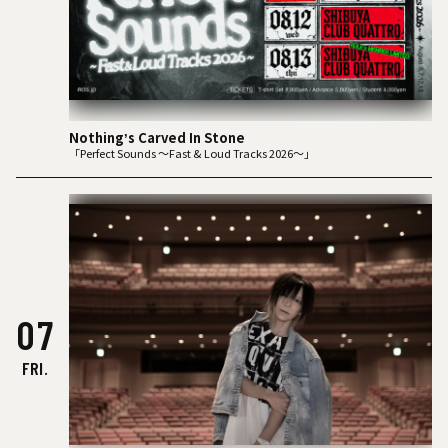
Nothingʼs Carved In Stone
「Perfect Sounds 〜Fast & Loud Tracks 2026〜」
07
FRI.