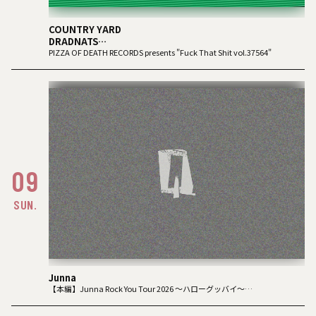
COUNTRY YARD
DRADNATS
HONEST
PIZZA OF DEATH RECORDS presents "Fuck That Shit vol.37564"
KUZIRA
09
SUN.
Junna
【本編】Junna Rock You Tour 2026 〜ハローグッバイ〜
【かえりの会】じゅんな6くみーてぃんぐ 〜かえりの会 vol.2〜
(※FC限定イベント)