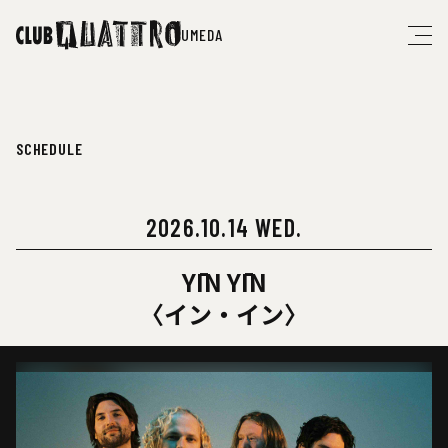
UMEDA
SCHEDULE
2026.10.14 WED.
YĪN YĪN
〈イン・イン〉