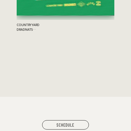
ム
SCHEDULE