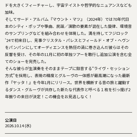
ドを大きくフィーチャーし、宇宙テイストや哲学的なニュアンスなども
加味。
そしてサード・アルバム『マウント・マツ』（2024年）では70年代日
本のシティ・ポップや箏曲、民謡／演歌の要素が混在した旋律、環境音
のサンプリングなどを組み合わせを体現した。満を持してフジロック
'24で初来日し、見事クリスタル・パレスとフィールド・オブ・ヘヴン
をパンパンにしてオーディエンスを熱狂の渦に巻き込んだ彼らはその
反響を受け、その年の11月に初の単独ツアーを敢行し追加公演を含む全
てのショーを完売した。
そんな彼らが生演奏をそのままテープに録音する“ライヴ・セッション
方式”を採用し、表現の精度とグルーヴの一体感が最高潮になった最新
作『ヤッタ！』を今年1月にリリース。世界を横断する音の旅と躍動す
るダンス・グルーヴが共存した新たな代表作と呼べる１枚を引っ提げ2
年振りの来日が決定！この機会をお見逃しなく！
公演日
2026.10.14 (水)