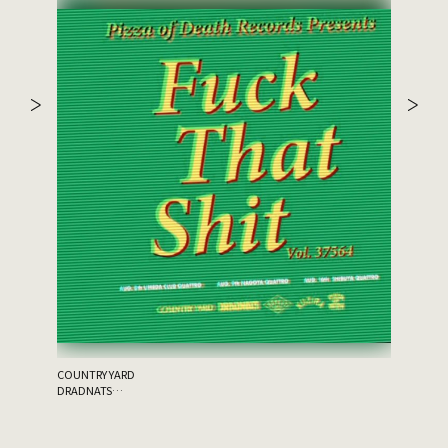
the 原爆
ゲスト：THA
COUNTRY YARD
DRADNATS
HONEST
KUZIRA