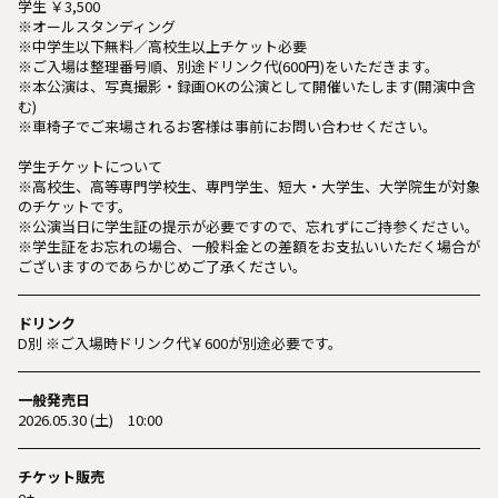
学生 ￥3,500
※オールスタンディング
※中学⽣以下無料∕⾼校⽣以上チケット必要
※ご⼊場は整理番号順、別途ドリンク代(600円)をいただきます。
※本公演は、写真撮影‧録画OKの公演として開催いたします(開演中含
む)
※⾞椅⼦でご来場されるお客様は事前にお問い合わせください。
学生チケットについて
※高校生、高等専門学校生、専門学生、短大・大学生、大学院生が対象
のチケットです。
※公演当日に学生証の提示が必要ですので、忘れずにご持参ください。
※学生証をお忘れの場合、一般料金との差額をお支払いいただく場合が
ございますのであらかじめご了承ください。
ドリンク
D別 ※ご入場時ドリンク代￥600が別途必要です。
一般発売日
2026.05.30 (土) 10:00
チケット販売
e+