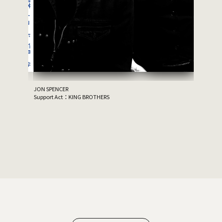
JON SPENCER
Support Act：KING BROTHERS
家主
GUEST：Tro