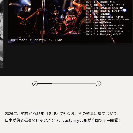
2026年、結成から38年目を迎えてもなお、その熱量は増すばかり。
日本が誇る孤高のロックバンド、eastern youthが全国ツアー開催！