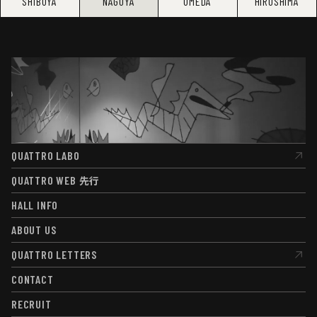
SHIBUYA
NAGOYA
UMEDA
HIROSHIMA
QUATTRO LABO
QUATTRO LABO
QUATTRO WEB
先行
QUATTRO WEB
先行
HALL INFO
HALL INFO
ABOUT US
ABOUT US
QUATTRO LETTERS
QUATTRO LETTERS
CONTACT
CONTACT
RECRUIT
RECRUIT