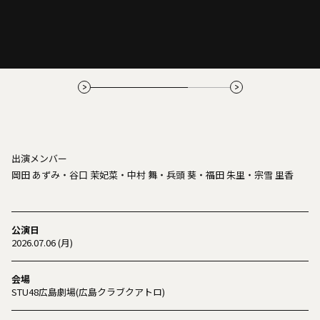
出演メンバー
岡田 あずみ・谷口 茉妃菜・中村 舞・兵頭 葵・福田 朱里・宗雪 里香
公演日
2026.07.06 (月)
会場
STU48広島劇場(広島クラブクアトロ)