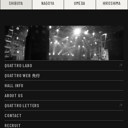
SHIBUYA
NAGOYA
UMEDA
HIROSHIMA
QUATTRO LABO
QUATTRO LABO
QUATTRO WEB
先行
QUATTRO WEB
先行
HALL INFO
HALL INFO
ABOUT US
ABOUT US
QUATTRO LETTERS
QUATTRO LETTERS
CONTACT
CONTACT
RECRUIT