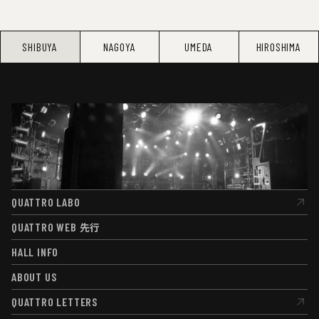
SHIBUYA
NAGOYA
UMEDA
HIROSHIMA
QUATTRO LABO
QUATTRO LABO
QUATTRO WEB
先行
QUATTRO WEB
先行
HALL INFO
HALL INFO
ABOUT US
ABOUT US
QUATTRO LETTERS
QUATTRO LETTERS