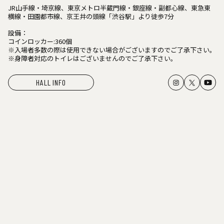
JR山手線・埼京線、東京メトロ半蔵門線・銀座線・副都心線、東急東
横線・田園都市線、京王井の頭線「渋谷駅」より徒歩7分
設備：
コインロッカー:360個
※入場者多数の際は使用できない場合がございますのでご了承下さい。
※身障者対応のトイレはございませんのでご了承下さい。
HALL INFO