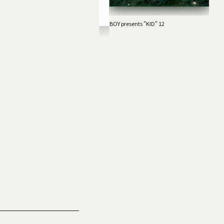
DRAD
HONE
KUZI
BOY presents "KID" 12
EST：フラワーカンパニーズ