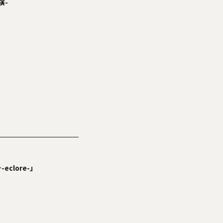
演-
-eclore-」