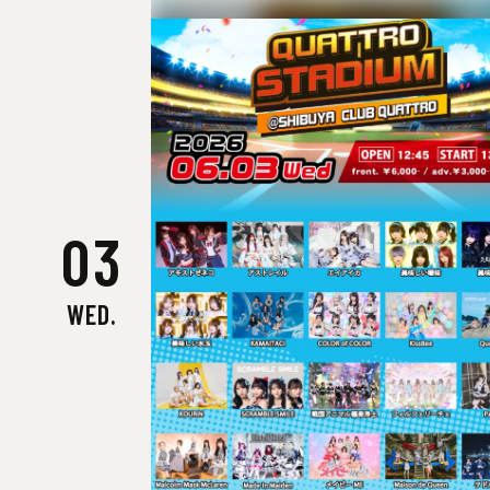
03
WED.