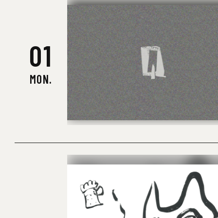
01
MON.