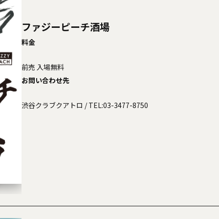
ファジーピーチ酒場
料金
iko FES 2026 winter
家主
GU
THE SNUTS
前売 入場無料
お問い合わせ先
渋谷クラブクアトロ
/ TEL:03-3477-8750