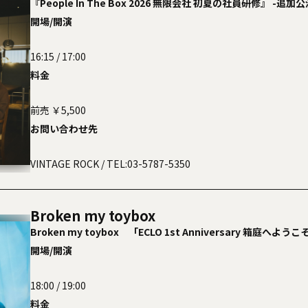
『People In The Box 2026 無限会社 初夏の社員研修』 -追加公
開場/開演
16:15 / 17:00
料金
前売 ￥5,500
お問い合わせ先
VINTAGE ROCK
/ TEL:03-5787-5350
Broken my toybox
Broken my toybox 「ECLO 1st Anniversary 箱庭へようこそ
開場/開演
18:00 / 19:00
料金