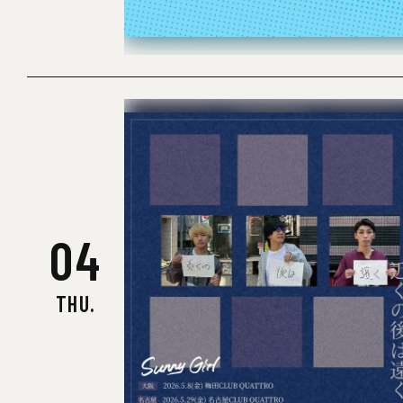
04
THU.