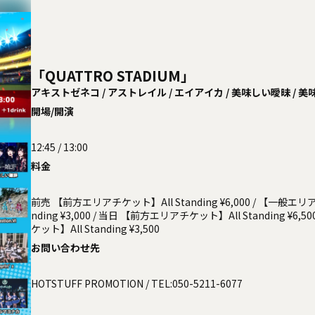
「QUATTRO STADIUM」
アキストゼネコ / アストレイル / エイアイカ / 美味しい曖昧 / 美
い水玉 / KAMAITACI / COLOR of COLOR / KissBee / Question.V
開場/開演
MBLE SMILE /
戦国アニマル極楽浄土 / フィルフェリーチェ / Payrin’s / Malcolm
/
12:45 / 13:00
Made in Maiden / メイビーME / Maison de Queen / ヲドル
料金
前売 【前方エリアチケット】All Standing ¥6,000 / 【一般エリ
nding ¥3,000 / 当日 【前方エリアチケット】All Standing ¥6,
ケット】All Standing ¥3,500
お問い合わせ先
HOTSTUFF PROMOTION
/ TEL:050-5211-6077