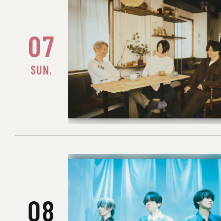
07
SUN.
08