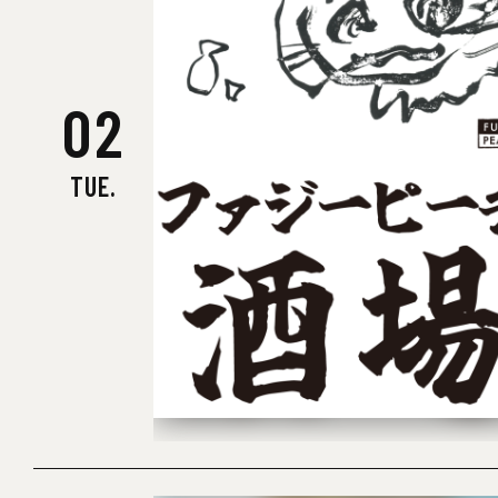
Oa
02
TUE.