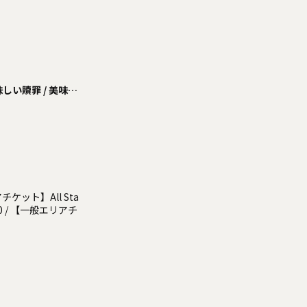
味しい贖罪 / 美味し
I / KOURiN / SCRA
 Mask McLaren
マヨナカ
アチケット】All Sta
500 / 【一般エリアチ