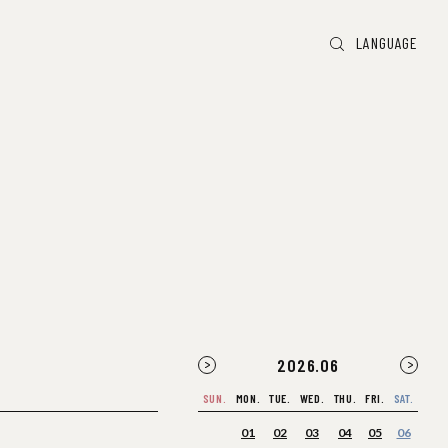
LANGUAGE
2026
.
06
SUN.
MON.
TUE.
WED.
THU.
FRI.
SAT.
01
02
03
04
05
06