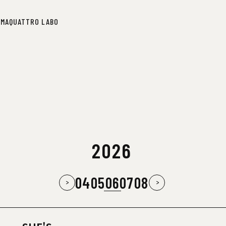
IMA
QUATTRO LABO
IMA
QUATTRO LABO
2026
04
05
06
07
08