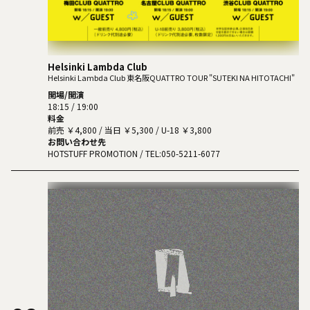
Helsinki Lambda Club
Helsinki Lambda Club 東名阪QUATTRO TOUR "SUTEKI NA HITOTACHI"
開場/開演
18:15 / 19:00
料金
前売 ￥4,800 / 当日 ￥5,300 / U-18 ￥3,800
お問い合わせ先
HOTSTUFF PROMOTION
/ TEL:050-5211-6077