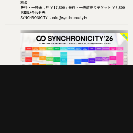
料金
先行・一般通し券 ￥17,800 / 先行・一般前売りチケット ￥9,800
お問い合わせ先
SYNCHRONICITY ：info@synchronicity.tv
12
SUN.
SYNCHRONICITY'26
開場/開演
13:00 / 13:00