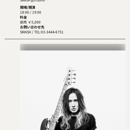
DJ:POKASKA(from 苗場)
SMASH go round
FUJI ROCK NIGHTS 2026
開場/開演
18:00 / 19:00
料金
前売 ￥5,000
お問い合わせ先
SMASH
/ TEL:03-3444-6751