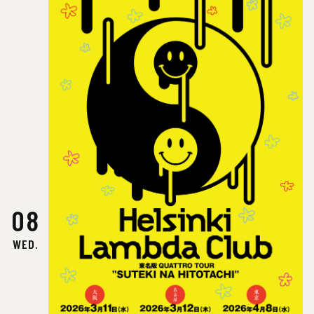
08
WED.