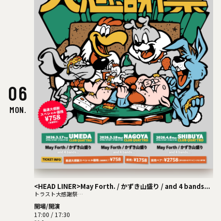
06
MON.
<HEAD LINER>May Forth. / かずき山盛り / and 4 bands...
トラスト大感謝祭
-TRUST RECORDS 20th Anniversary-
開場/開演
17:00 / 17:30