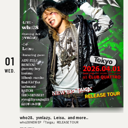
01
WED.
who28、yvnlazy、Leisu、and more..
who28 NEW EP 「Taiga」 RELEASE TOUR