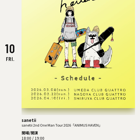
10
FRI.
sanetii
sanetii 2nd One Man Tour 2026「ANIMUS HAVEN」
開場/開演
18:00 / 19:00