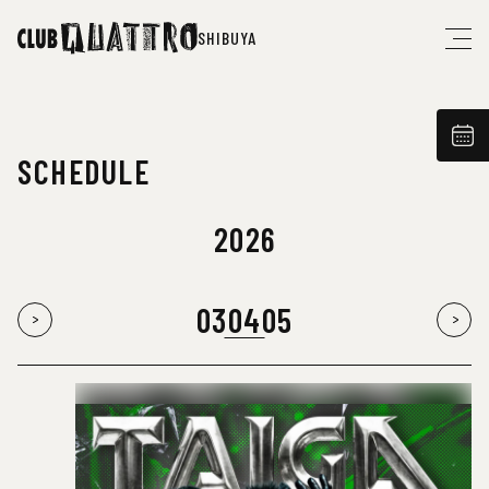
SHIBUYA
SCHEDULE
2026
03
04
05