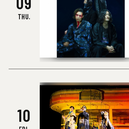
09
THU.
10