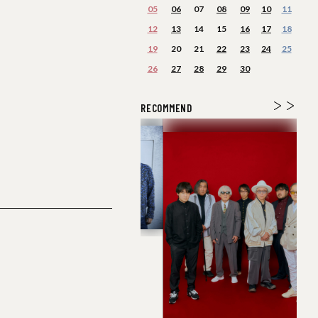
05
06
07
08
09
10
11
12
13
14
15
16
17
18
19
20
21
22
23
24
25
26
27
28
29
30
RECOMMEND
e 原爆オナニーズ
amor
：THA BLUE HERB
〈ア