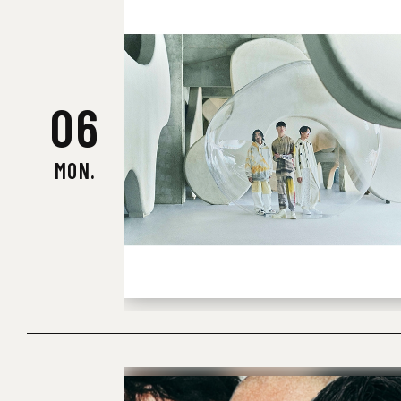
06
MON.