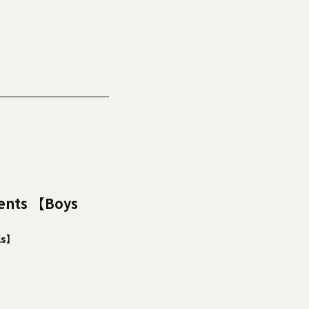
nts 【Boys
ls】