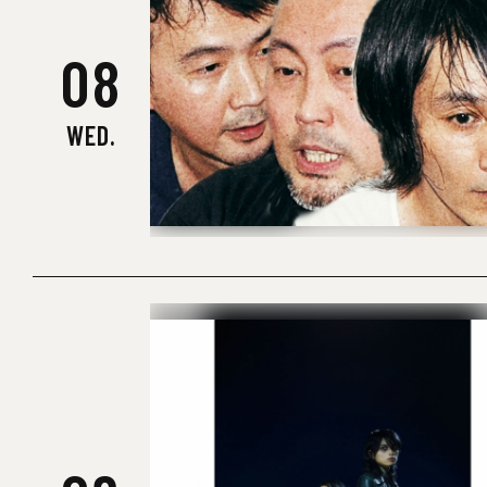
08
WED.