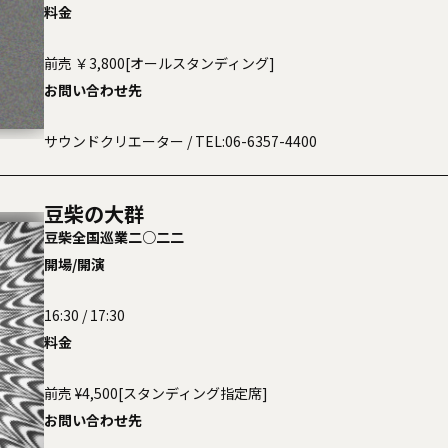
料金
前売 ￥3,800[オールスタンディング]
お問い合わせ先
E SNUTS
ザ・スナッツ〉
サウンドクリエーター
/ TEL:06-6357-4400
豆柴の大群
豆柴全国巡業二○二二
開場/開演
16:30 / 17:30
料金
前売 ¥4,500[スタンディング指定席]
お問い合わせ先