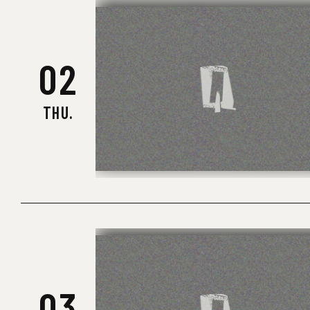
02
THU.
03