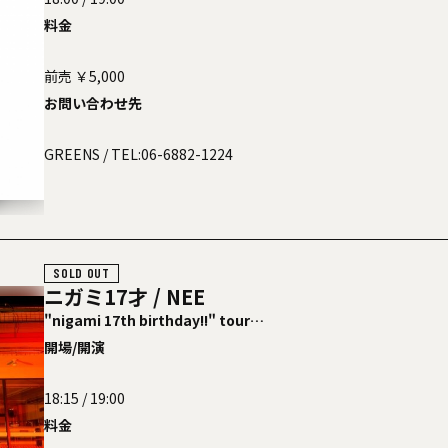
料金
前売 ￥5,000
お問い合わせ先
GREENS
/ TEL:06-6882-1224
SOLD OUT
ニガミ17才 / NEE
"nigami 17th birthday!!" tour
「ニガミ17才と」
開場/開演
18:15 / 19:00
料金