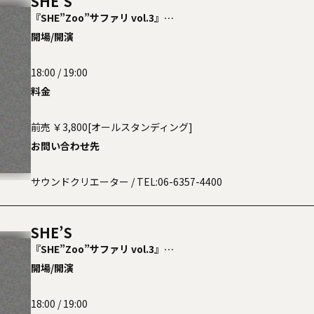
SHE’S
『SHE”Zoo”サファリ vol.3』
【FCツアー】
開場/開演
18:00 / 19:00
料金
前売 ￥3,800[オールスタンディング]
お問い合わせ先
サウンドクリエーター
/ TEL:06-6357-4400
SHE’S
th
『SHE”Zoo”サファリ vol.3』
ゲスト
SQUEEZE
【FCツアー】
開場/開演
〈スクイーズ〉
18:00 / 19:00