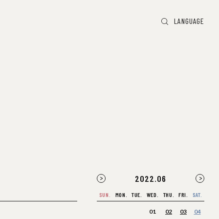
LANGUAGE
2022
.
06
SUN.
MON.
TUE.
WED.
THU.
FRI.
SAT.
01
02
03
04