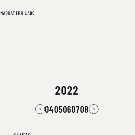
IMA
QUATTRO LABO
IMA
QUATTRO LABO
2022
04
05
06
07
08