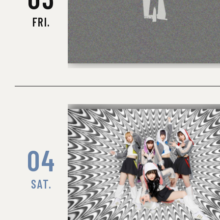
FRI.
TH
〈
04
SAT.