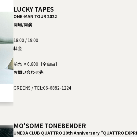
LUCKY TAPES
ONE-MAN TOUR 2022
開場/開演
18:00 / 19:00
料金
前売 ￥6,600［全自由］
お問い合わせ先
GREENS
/ TEL:06-6882-1224
MO'SOME TONEBENDER
UMEDA CLUB QUATTRO 10th Anniversary "QUATTRO EXPRE