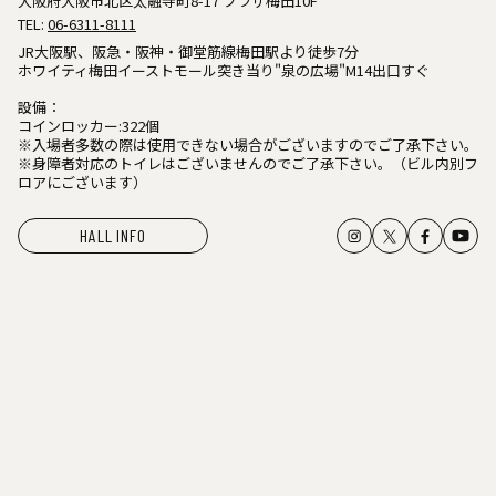
大阪府大阪市北区太融寺町8-17 プラザ梅田10F
TEL:
06-6311-8111
JR大阪駅、阪急・阪神・御堂筋線梅田駅より徒歩7分
ホワイティ梅田イーストモール突き当り"泉の広場"M14出口すぐ
設備：
コインロッカー:322個
※入場者多数の際は使用できない場合がございますのでご了承下さい。
※身障者対応のトイレはございませんのでご了承下さい。（ビル内別フ
ロアにございます）
HALL INFO