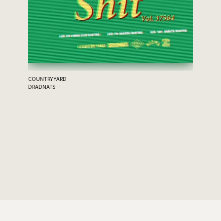
the 原爆
ゲスト：THA
COUNTRY YARD
DRADNATS
HONEST
KUZIRA