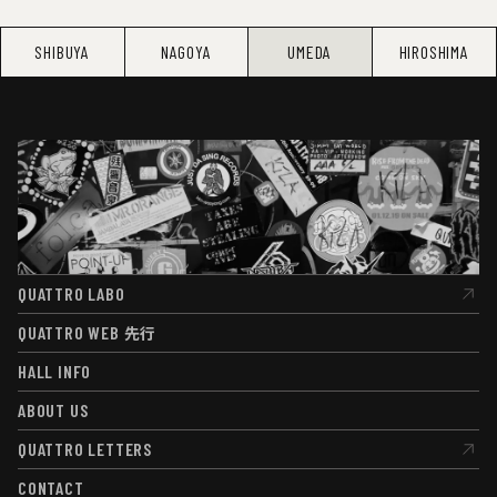
SHIBUYA
NAGOYA
UMEDA
HIROSHIMA
QUATTRO LABO
QUATTRO LABO
QUATTRO WEB
先行
QUATTRO WEB
先行
HALL INFO
HALL INFO
ABOUT US
ABOUT US
QUATTRO LETTERS
QUATTRO LETTERS
CONTACT