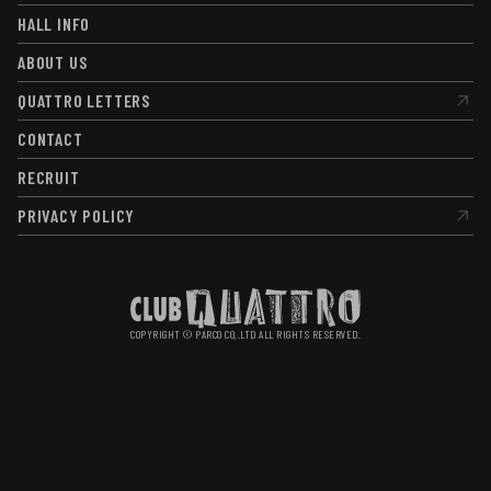
QUATTRO WEB
先行
HALL INFO
HALL INFO
ABOUT US
ABOUT US
QUATTRO LETTERS
QUATTRO LETTERS
CONTACT
CONTACT
RECRUIT
RECRUIT
PRIVACY POLICY
PRIVACY POLICY
COPYRIGHT © PARCO CO,.LTD ALL RIGHTS RESERVED.