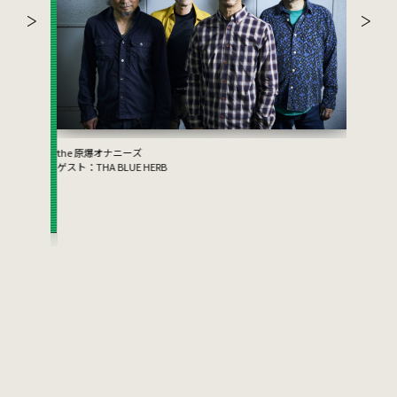
the 原爆オナニーズ
ゲスト：THA BLUE HERB
ムーンライ