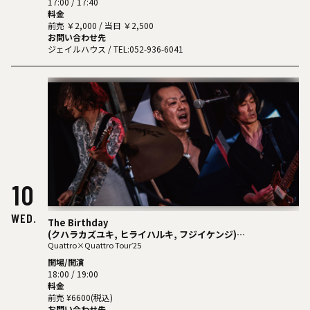
17:00 / 17:40
ふわゆき
料金
いざ参らん
前売 ￥2,000 / 当日 ￥2,500
AMOmilion
お問い合わせ先
モードラ
ジェイルハウス
/ TEL:052-936-6041
10
WED.
The Birthday
(クハラカズユキ, ヒライハルキ, フジイケンジ)
Quattro×Quattro Tourʼ25
Guest : フラワーカンパニーズ / TAYLOW (the原爆オナニー
開場/開演
ズ)
18:00 / 19:00
料金
前売 ¥6600(税込)
お問い合わせ先