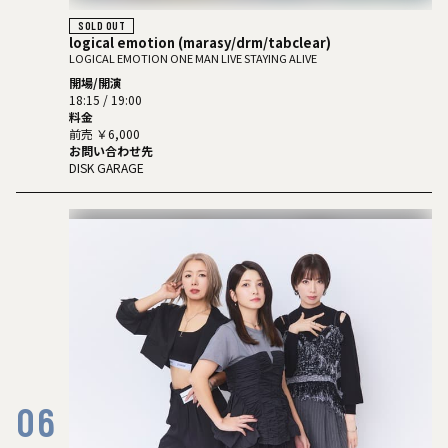
SOLD OUT
logical emotion (marasy/drm/tabclear)
LOGICAL EMOTION ONE MAN LIVE STAYING ALIVE
開場/開演
18:15 / 19:00
料金
前売 ￥6,000
お問い合わせ先
DISK GARAGE
06