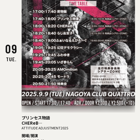
09
TUE.
プリンセス物語
CHEReB
らじお女子
ATTITUDE ADJUSTMENT2025
ふぁいなるえぴろ〜ぐ
開場/開演
幻狂デモクラシー