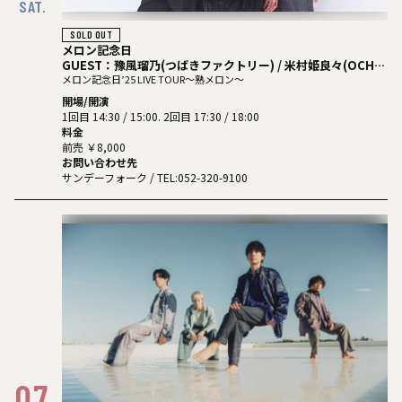
SAT.
SOLD OUT
メロン記念日
GUEST：豫風瑠乃(つばきファクトリー) / 米村姫良々(OCHA
NORMA)
メロン記念日’25 LIVE TOUR～熟メロン～
開場/開演
1回目 14:30 / 15:00. 2回目 17:30 / 18:00
料金
前売 ￥8,000
お問い合わせ先
サンデーフォーク
/ TEL:052-320-9100
07