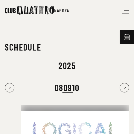
NAGOYA
SCHEDULE
2025
08
09
10