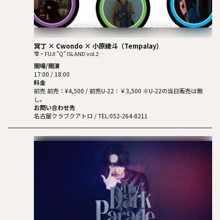
冥丁 × Cwondo × 小原綾斗（Tempalay）
零・FUJI "Q" ISLAND vol.2
〜藤Q島〜
開場/開演
17:00 / 18:00
料金
前売 前売：¥4,500 / 前売U-22：￥3,500 ※U-22の当日販売は無
し。
お問い合わせ先
名古屋クラブクアトロ
/ TEL:052-264-8211