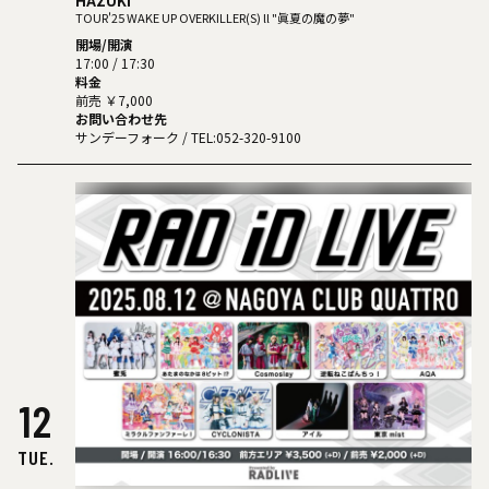
HAZUKI
TOUR'25 WAKE UP OVERKILLER(S) ll "眞夏の魔の夢"
開場/開演
17:00 / 17:30
料金
前売 ￥7,000
お問い合わせ先
サンデーフォーク
/ TEL:052-320-9100
12
TUE.