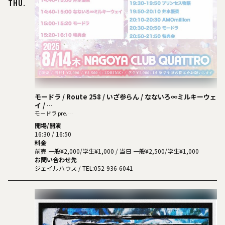
THU.
モードラ / Route 258 / いざ参らん / なないろ∞ミルキーウェ
イ /
ONE LAST SHOT / わんキル / プリンセス物語 /井⽔優菜 / AM
モードラ pre.
Let's Make a MIRACLE︕ （２部）
Omillion
開場/開演
16:30 / 16:50
料金
前売 一般¥2,000/学生¥1,000 / 当日 一般¥2,500/学生¥1,000
お問い合わせ先
ジェイルハウス
/ TEL:052-936-6041