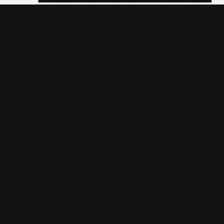
PK shampoo
w/ オレンジスパイニクラブ
PK shampoo tour 2025 -Login to PK shampoo-
開場/開演
18:00 / 19:00
料金
前売 ￥4,500
お問い合わせ先
ジェイルハウス
/ TEL:052-936-6041