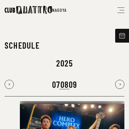
NAGOYA
SCHEDULE
2025
07
08
09