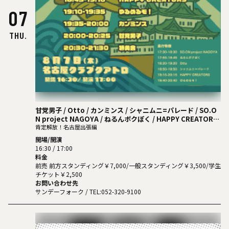
07
THU.
甘党男子 / Otto / カンミンス / シャニムニ=パレード / SO.O
N project NAGOYA / ねるんポクぽく / HAPPY CREATORS
/ ゆるめるモ！
肯定解放！名古屋出張編
開場/開演
16:30 / 17:00
料金
前売 前方スタンディング￥7,000/一般スタンディング￥3,500/学生
チケット￥2,500
お問い合わせ先
サンデーフォーク
/ TEL:052-320-9100