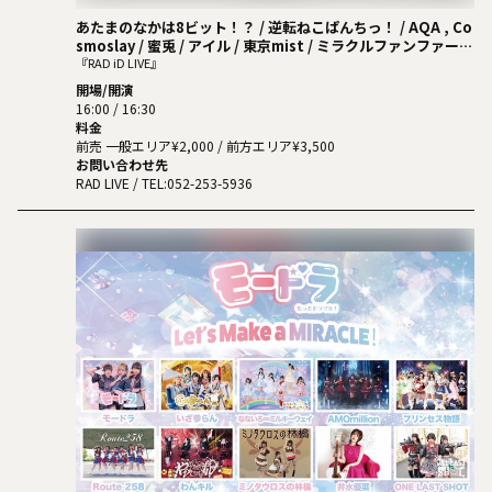
あたまのなかは8ビット！？ / 逆転ねこぱんちっ！ / AQA , Co
smoslay / 蜜兎 / アイル / 東京mist / ミラクルファンファー
レ！ / CYCLONISTA
『RAD iD LIVE』
開場/開演
16:00 / 16:30
料金
前売 一般エリア¥2,000 / 前方エリア¥3,500
お問い合わせ先
RAD LIVE
/ TEL:052-253-5936