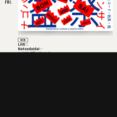
FRI.
NEW
LIVE：
Natsudaidai
鬼の右腕
ナゴパル盆祭（ボンサイ）
NEWLY×TRIPPYHOUSING
開場/開演
17:00 / 17:00
DJ：
料金
TOMMY（BOY）
入場無料
MOOLA（YANGGAO）
お問い合わせ先
名古屋クラブクアトロ
/ TEL:052-264-8211
出店：
大橋裕之（似顔絵）
YANGGAO（カレー、グッズ）
シヤチル（喫茶メニュー）
わなげボーボー（わなげ）
スペースたのしい（玩具、雑貨）
CAN BUY RECORDS（レコード）