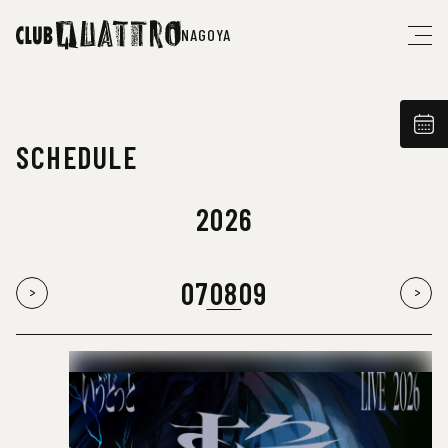
NAGOYA
SCHEDULE
2026
07
08
09