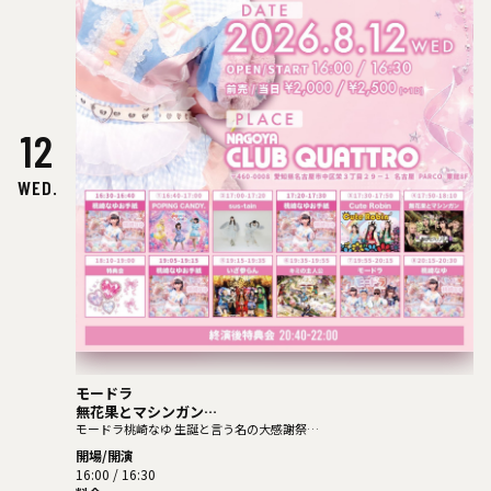
12
WED.
モードラ
無花果とマシンガン
sus-tain
モードラ桃崎なゆ 生誕と言う名の大感謝祭
-今年も手紙読ませてください-
キミの主人公
開場/開演
POPING CANDY.
16:00 / 16:30
Cute Robin