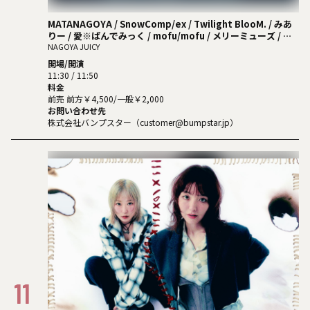
MATANAGOYA / SnowComp/ex / Twilight BlooM. / みあ
りー / 愛※ぱんでみっく / mofu/mofu / メリーミューズ / プ
リンセス物語 / リンカ / キグルミ / エターナル / PurePalette
NAGOYA JUICY
/ 己己己己-いこみき- / TZTZ / きっと大切だった / あすとりー
開場/開演
のうさぎ / キャンレコ1枠
11:30 / 11:50
料金
前売 前方￥4,500/一般￥2,000
お問い合わせ先
株式会社バンプスター（customer@bumpstar.jp）
11