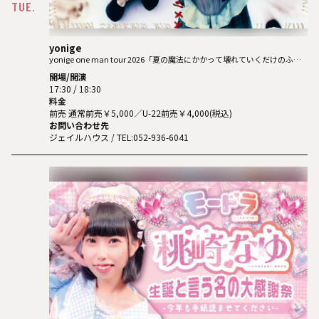
TUE.
yonige
yonige one man tour 2026「夏の魔法にかかって壊れていくだけのふた
り」
開場/開演
17:30 / 18:30
料金
前売 通常前売￥5,000／U-22前売￥4,000(税込)
お問い合わせ先
ジェイルハウス
/ TEL:052-936-6041