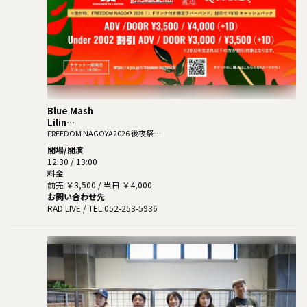
Blue Mash
Lilin
SLACK
FREEDOM NAGOYA2026 後夜祭
-Road to CLUB QUATTRO Under 2002-
TheΣ
開場/開演
水平線とライター
12:30 / 13:00
バチカン市国に愛されたい
料金
フクスイボンニカエス
前売 ￥3,500 / 当日 ￥4,000
「夜と同時に、動き出す。」
お問い合わせ先
RAD LIVE
/ TEL:052-253-5936