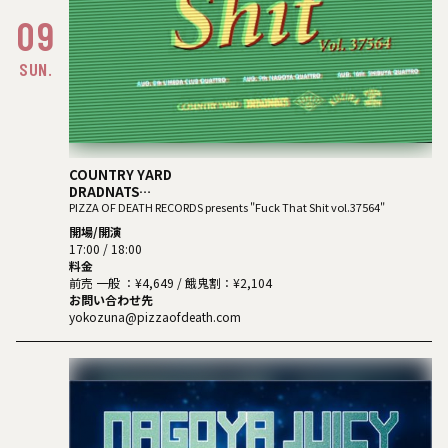
09
SUN.
COUNTRY YARD
DRADNATS
HONEST
PIZZA OF DEATH RECORDS presents "Fuck That Shit vol.37564"
KUZIRA
開場/開演
17:00 / 18:00
料金
前売 一般 ：¥4,649 / 餓鬼割：¥2,104
お問い合わせ先
yokozuna@pizzaofdeath.com