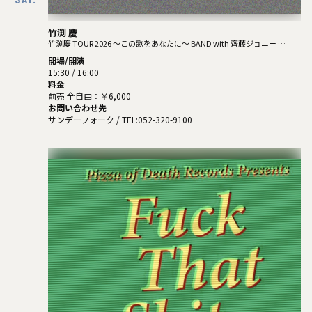
竹渕 慶
竹渕慶 TOUR 2026 ～この歌をあなたに～ BAND with 齊藤ジョニー
開場/開演
15:30 / 16:00
料金
前売 全自由：￥6,000
お問い合わせ先
サンデーフォーク
/ TEL:052-320-9100