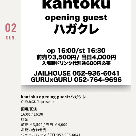
02
SUN.
kantoku opening guest:ハガクレ
GURUxGURU presents
kantoku ONEMAN LIVE
開場/開演
GUITAR HERO ≒ ROCK STAR
16:00 / 16:30
Wardrobe by TAKEUCHIFUYUKI
料金
前売 ￥3,500 / 当日 ￥4,000
お問い合わせ先
ジェイルハウス
/ TEL:052-936-6041