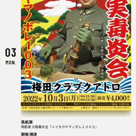
03
MON.
鳥肌実
鳥肌実 大阪毒炎会「ニイタカヤマノボレ１００３」
開場/開演