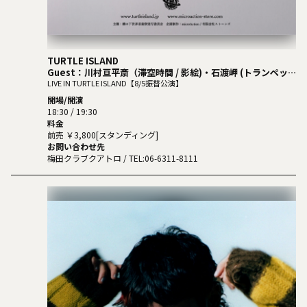
TURTLE ISLAND
Guest：川村亘平斎（滞空時間 / 影絵)・石渡岬 (トランペッ
ト)・古池寿浩 (トロンボーン)・中村樹生( ユーフォニウム / ト
LIVE IN TURTLE ISLAND【8/5振替公演】
ロンボーン)
開場/開演
DJ：SHIGA-CHANG (A.F.P)
18:30 / 19:30
料金
前売 ￥3,800[スタンディング]
お問い合わせ先
梅田クラブクアトロ
/ TEL:06-6311-8111