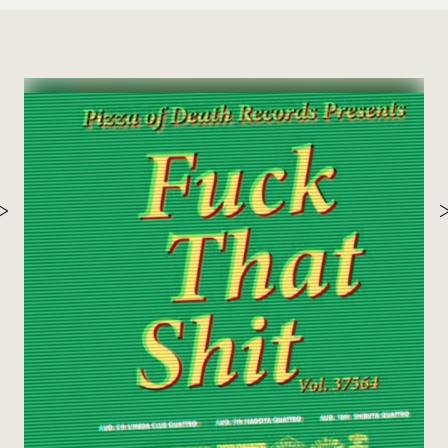
th
ゲス