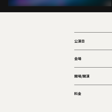
公演日
会場
開場/開演
料金