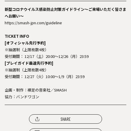
新型コロナウイルス感染防止対策ガイドライン～ご来場いただく皆さま
へお願い～
https://smash-jpn.com/guideline
TICKET INFO
[オフィシャル先行予約]
※抽選制（上限枚数4枚）
受付期間： 12/17（土）20:00～12/26（月）23:59
[プレイガイド最速先行予約]
※抽選制（上限枚数4枚）
受付期間： 12/27（火）10:00～1/9（月）23:59
企画・制作：裸足の音楽社／SMASH
協力：バンドワゴン
SHARE