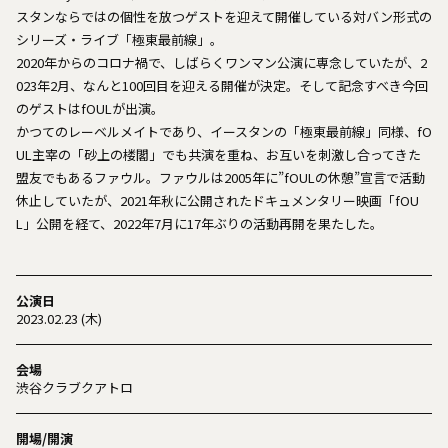
スタンならではの個性を放つゲストを迎えて開催している対バン形式の
シリーズ・ライブ「極東最前線」。
2020年からのコロナ禍で、しばらくワンマン公演に専念していたが、2
023年2月、なんと100回目を迎える開催が決定。そして記念すべき今回
のゲストはfOULが出演。
かつてのレーベルメイトであり、イースタンの「極東最前線」同様、fO
UL主宰の「砂上の楼閣」でも共演を重ね、お互いを刺激し合ってきた
盟友でもあるファウル。ファウルは2005年に”fOULの休憩”宣言で活動
休止していたが、2021年秋に公開されたドキュメンタリー映画「fOU
L」公開を経て、2022年7月に17年ぶりの活動再開を果たした。
公演日
2023.02.23 (木)
会場
渋谷クラブクアトロ
開場/開演