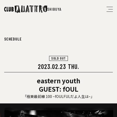
SHIBUYA
SCHEDULE
SOLD OUT
2023.02.23 THU.
eastern youth
GUEST: fOUL
「極東最前線 100 ~fOULFULだよ人生は~」