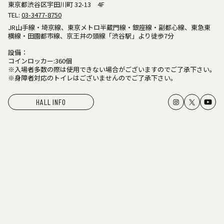
東京都渋谷区宇田川町 32-13 4F
TEL:
03-3477-8750
JR山手線・埼京線、東京メトロ半蔵門線・銀座線・副都心線、東急東
横線・田園都市線、京王井の頭線「渋谷駅」より徒歩7分
設備：
コインロッカー:360個
※入場者多数の際は使用できない場合がございますのでご了承下さい。
※身障者対応のトイレはございませんのでご了承下さい。
HALL INFO