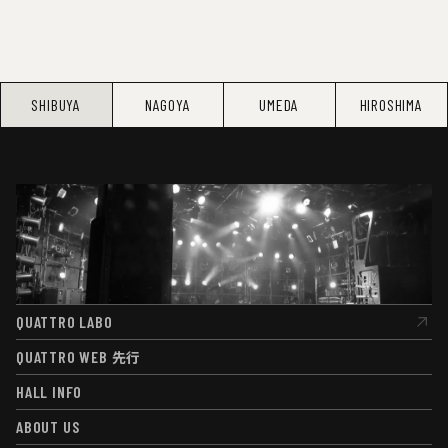
SHIBUYA
NAGOYA
UMEDA
HIROSHIMA
QUATTRO LABO
QUATTRO LABO
QUATTRO WEB
先行
QUATTRO WEB
先行
HALL INFO
HALL INFO
ABOUT US
ABOUT US