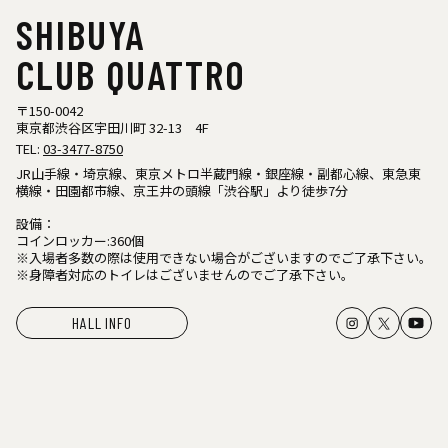
SHIBUYA
CLUB QUATTRO
〒150-0042
東京都渋谷区宇田川町 32-13 4F
TEL:
03-3477-8750
JR山手線・埼京線、東京メトロ半蔵門線・銀座線・副都心線、東急東
横線・田園都市線、京王井の頭線「渋谷駅」より徒歩7分
設備：
コインロッカー:360個
※入場者多数の際は使用できない場合がございますのでご了承下さい。
※身障者対応のトイレはございませんのでご了承下さい。
HALL INFO