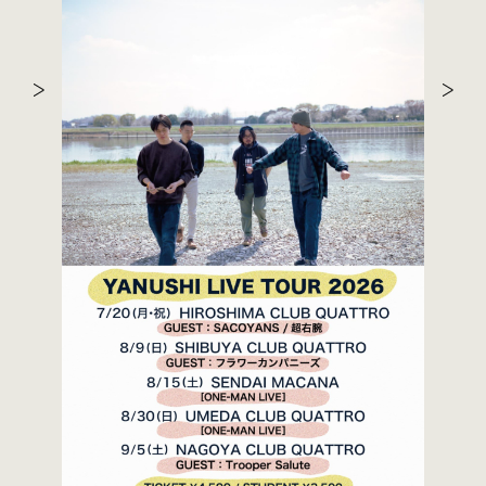
BOY presents "KID" 12