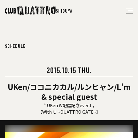
SHIBUYA
SCHEDULE
2015.10.15 THU.
UKen/ココニカカル/ルンヒャン/L'm
& special guest
〝 UKen W配信記念event 〟
【With Ｕ ~QUATTRO GATE~】