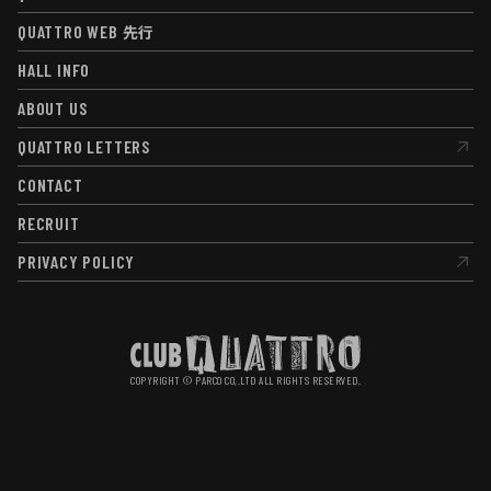
QUATTRO LABO
QUATTRO WEB
先行
QUATTRO WEB
先行
HALL INFO
HALL INFO
ABOUT US
ABOUT US
QUATTRO LETTERS
QUATTRO LETTERS
CONTACT
CONTACT
RECRUIT
RECRUIT
PRIVACY POLICY
PRIVACY POLICY
COPYRIGHT © PARCO CO,.LTD ALL RIGHTS RESERVED.