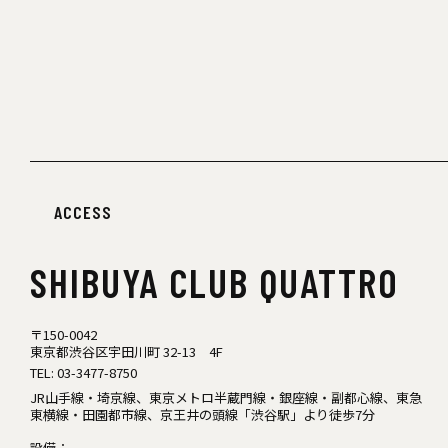
ACCESS
SHIBUYA
CLUB QUATTRO
〒150-0042
東京都渋谷区宇田川町 32-13 4F
TEL:
03-3477-8750
JR山手線・埼京線、東京メトロ半蔵門線・銀座線・副都心線、東急
東横線・田園都市線、京王井の頭線「渋谷駅」より徒歩7分
設備：