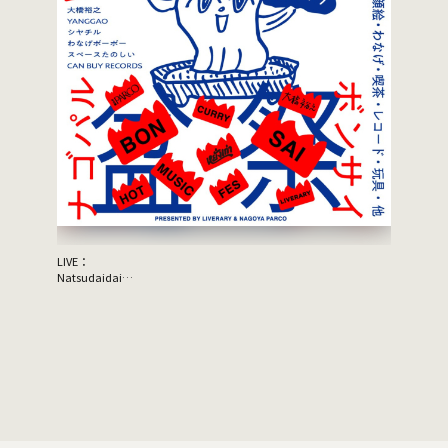
LIVE：
JON SPEN
Natsudaidai
Support A
鬼の右腕
NEWLY×TRIPPYHOUSING
DJ：
TOMMY（BOY）
MOOLA（YANGGAO）
出店：
大橋裕之（似顔絵）
YANGGAO（カレー、グッズ）