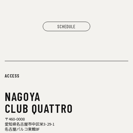
シヤチル（喫茶メニュー）
わなげボーボー（わなげ）
スペースたのしい（玩具、雑貨）
CAN BUY RECORDS（レコード）
SCHEDULE
ACCESS
NAGOYA
CLUB QUATTRO
〒460-0008
愛知県名古屋市中区栄3-29-1
名古屋パルコ東館8F