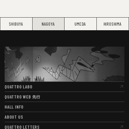
SHIBUYA
NAGOYA
UMEDA
HIROSHIMA
QUATTRO LABO
QUATTRO LABO
QUATTRO WEB
先行
QUATTRO WEB
先行
HALL INFO
HALL INFO
ABOUT US
ABOUT US
QUATTRO LETTERS