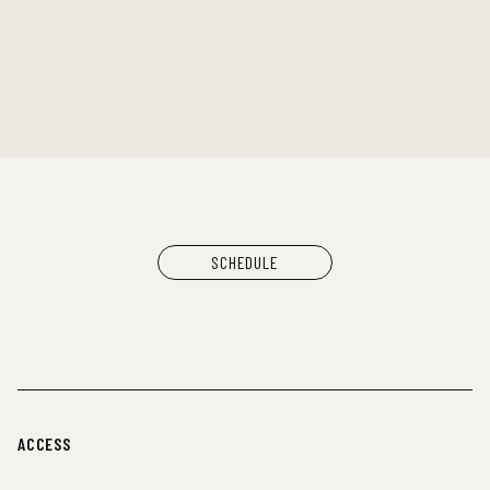
NEWLY×TRIPPYHOUSING
DJ：
TOMMY（BOY）
MOOLA（YANGGAO）
出店：
大橋裕之（似顔絵）
YANGGAO（カレー、グッズ）
シヤチル（喫茶メニュー）
わなげボーボー（わなげ）
スペースたのしい（玩具、雑貨）
CAN BUY RECORDS（レコード）
SCHEDULE
ACCESS