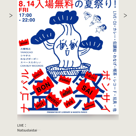
LIVE：
JON SPEN
Natsudaidai
鬼の右腕