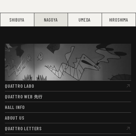
SHIBUYA
NAGOYA
UMEDA
HIROSHIMA
QUATTRO LABO
QUATTRO LABO
QUATTRO WEB
先行
QUATTRO WEB
先行
HALL INFO
HALL INFO
ABOUT US
ABOUT US
QUATTRO LETTERS
QUATTRO LETTERS