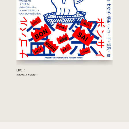
LIVE：
JON SPEN
Natsudaidai
Support A
鬼の右腕
NEWLY×TRIPPYHOUSING
DJ：
TOMMY（BOY）
MOOLA（YANGGAO）
出店：
大橋裕之（似顔絵）
YANGGAO（カレー、グッズ）
シヤチル（喫茶メニュー）