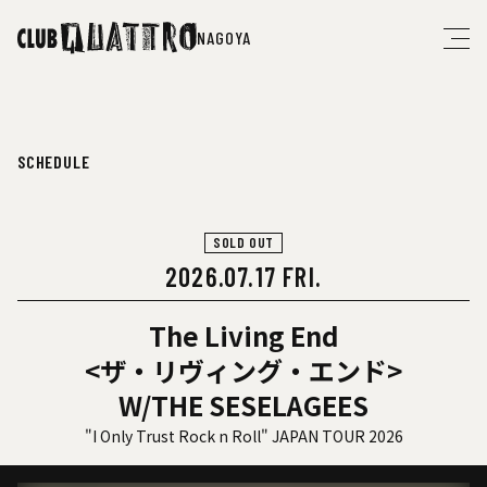
NAGOYA
SCHEDULE
SOLD OUT
2026.07.17 FRI.
The Living End
<ザ・リヴィング・エンド>
W/THE SESELAGEES
"I Only Trust Rock n Roll" JAPAN TOUR 2026