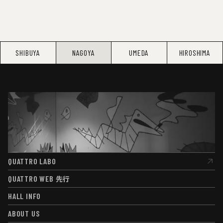
SHIBUYA
NAGOYA
UMEDA
HIROSHIMA
QUATTRO LABO
QUATTRO LABO
QUATTRO WEB
先行
QUATTRO WEB
先行
HALL INFO
HALL INFO
ABOUT US
ABOUT US