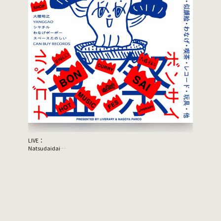
LIVE：
JON SPEN
Natsudaidai
Support A
鬼の右腕
NEWLY×TRIPPYHOUSING
DJ：
TOMMY（BOY）
MOOLA（YANGGAO）
出店：
大橋裕之（似顔絵）