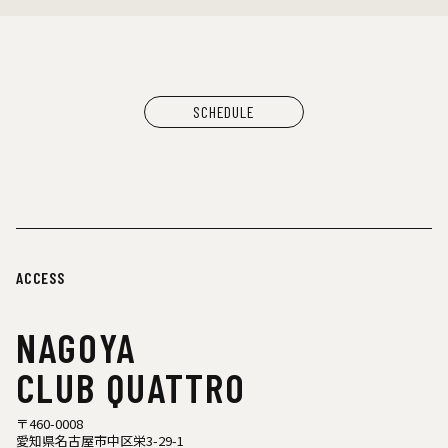
YANGGAO（カレー、グッズ）
シヤチル（喫茶メニュー）
わなげボーボー（わなげ）
スペースたのしい（玩具、雑貨）
CAN BUY RECORDS（レコード）
SCHEDULE
ACCESS
NAGOYA
CLUB QUATTRO
〒460-0008
愛知県名古屋市中区栄3-29-1