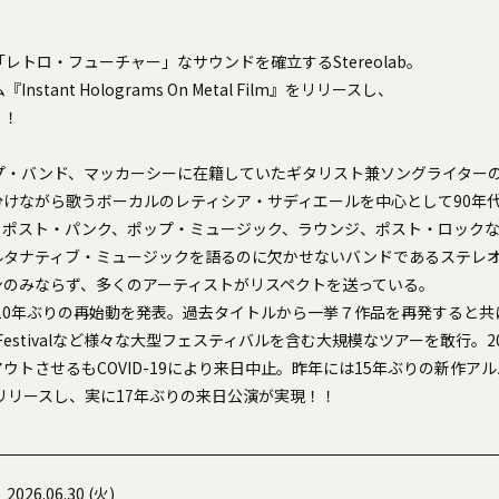
レトロ・フューチャー」なサウンドを確立するStereolab。
stant Holograms On Metal Film』をリリースし、
！！
プ・バンド、マッカーシーに在籍していたギタリスト兼ソングライター
分けながら歌うボーカルのレティシア・サディエールを中心として90年
、ポスト・パンク、ポップ・ミュージック、ラウンジ、ポスト・ロック
ルタナティブ・ミュージックを語るのに欠かせないバンドであるステレ
ンのみならず、多くのアーティストがリスペクトを送っている。
0年ぶりの再始動を発表。過去タイトルから一挙７作品を再発すると共にPrima
k MusicFestivalなど様々な大型フェスティバルを含む大規模なツアーを敢行
させるもCOVID-19により来日中止。昨年には15年ぶりの新作アルバム『In
ilm』をリリースし、実に17年ぶりの来日公演が実現！！
2026.06.30 (火)