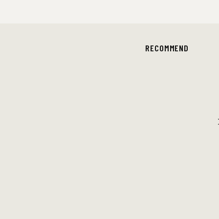
RECOMMEND
DOMi & JD BECK