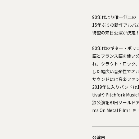
90年代より唯一無二の「
15年ぶりの新作アルバム『In
待望の来日公演が決定
80年代のギター・ポッ
語とフランス語を使い
れ、クラウト・ロック
した幅広い音楽性でオ
サウンドには音楽ファ
2019年に入りバンドは1
tivalやPitchfor
独公演を即日ソールドアウト
ms On Metal F
公演日