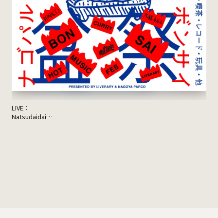
LIVE：
JON
Natsudaidai
鬼の右腕
NEWLY×TRIPPYHOUSING
DJ：
TOMMY（BOY）
MOOLA（YANGGAO）
出店：
大橋裕之（似顔絵）
YANGGAO（カレー、グッズ）
シヤチル（喫茶メニュー）