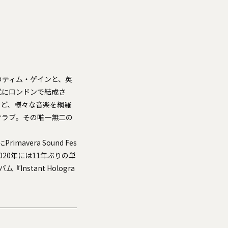
のティム・ゲインと、英
代にロンドンで結成さ
など、様々な音楽を網羅
オラブ。その唯一無二の
vera Sound Fes
。2020年には11年ぶりの単
stant Hologra