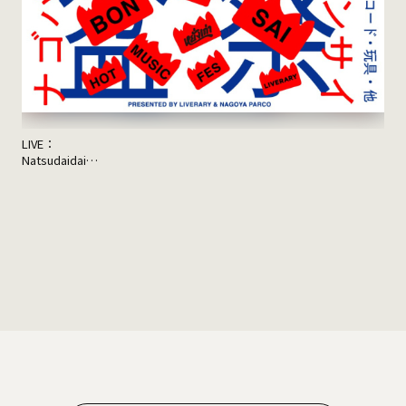
LIVE：
JON
Natsudaidai
Sup
鬼の右腕
NEWLY×TRIPPYHOUSING
DJ：
TOMMY（BOY）
MOOLA（YANGGAO）
出店：
大橋裕之（似顔絵）
YANGGAO（カレー、グッズ）
シヤチル（喫茶メニュー）
わなげボーボー（わなげ）
スペースたのしい（玩具、雑貨）
CAN BUY RECORDS（レコード）