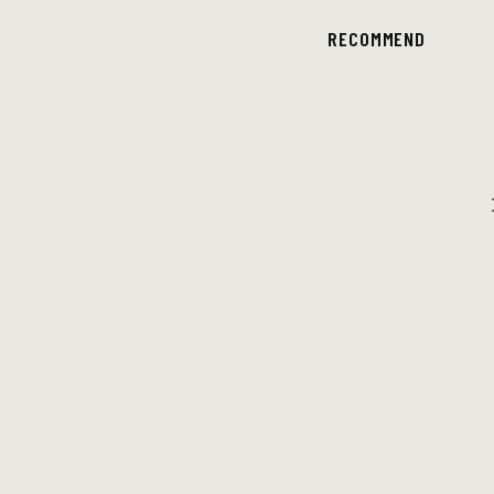
RECOMMEND
DOMi & JD BECK