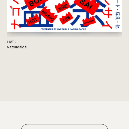
LIVE：
JON
Natsudaidai
Sup
鬼の右腕
NEWLY×TRIPPYHOUSING
DJ：
TOMMY（BOY）
MOOLA（YANGGAO）
出店：
大橋裕之（似顔絵）
YANGGAO（カレー、グッズ）
シヤチル（喫茶メニュー）
わなげボーボー（わなげ）
スペースたのしい（玩具、雑貨）
CAN BUY RECORDS（レコード）