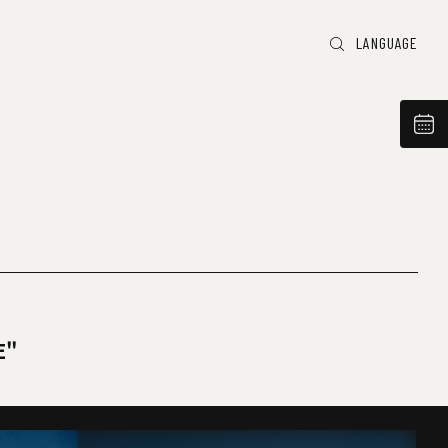
LANGUAGE
E"