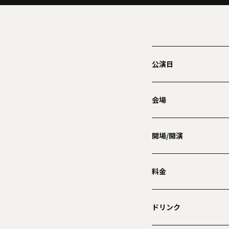
公演日
会場
開場/開演
料金
ドリンク