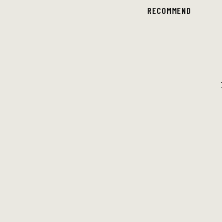
RECOMMEND
DOMi & JD BECK