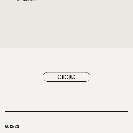
鬼の右腕
NEWLY×TRIPPYHOUSING
DJ：
TOMMY（BOY）
MOOLA（YANGGAO）
出店：
大橋裕之（似顔絵）
YANGGAO（カレー、グッズ）
シヤチル（喫茶メニュー）
わなげボーボー（わなげ）
スペースたのしい（玩具、雑貨）
CAN BUY RECORDS（レコード）
SCHEDULE
ACCESS