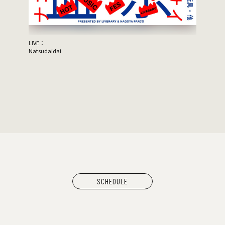
LIVE：
JON SPEN
Natsudaidai
Support A
鬼の右腕
NEWLY×TRIPPYHOUSING
DJ：
TOMMY（BOY）
MOOLA（YANGGAO）
出店：
大橋裕之（似顔絵）
YANGGAO（カレー、グッズ）
シヤチル（喫茶メニュー）
わなげボーボー（わなげ）
スペースたのしい（玩具、雑貨）
CAN BUY RECORDS（レコード）
SCHEDULE