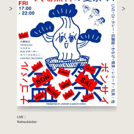
LIVE：
JON SPEN
Natsudaidai
Support A
鬼の右腕
NEWLY×TRIPPYHOUSING