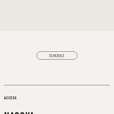
DJ：
TOMMY（BOY）
MOOLA（YANGGAO）
出店：
大橋裕之（似顔絵）
YANGGAO（カレー、グッズ）
シヤチル（喫茶メニュー）
わなげボーボー（わなげ）
スペースたのしい（玩具、雑貨）
CAN BUY RECORDS（レコード）
SCHEDULE
ACCESS