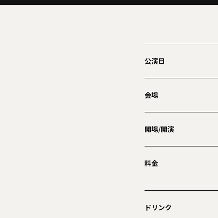
公演日
会場
開場/開演
料金
ドリンク