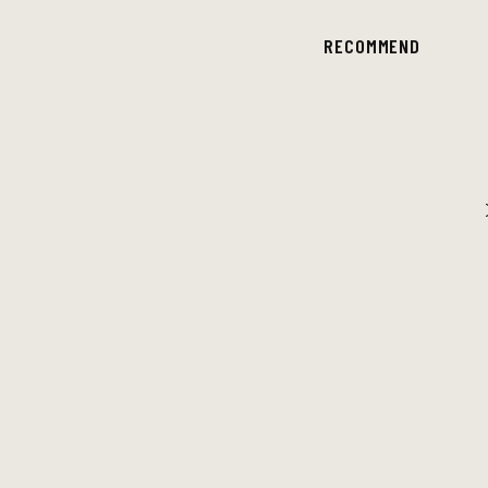
RECOMMEND
DOMi & JD BECK