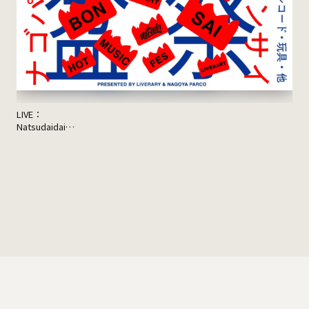
LIVE：
JON
Natsudaidai
Sup
鬼の右腕
NEWLY×TRIPPYHOUSING
DJ：
TOMMY（BOY）
MOOLA（YANGGAO）
出店：
大橋裕之（似顔絵）
YANGGAO（カレー、グッズ）
シヤチル（喫茶メニュー）
わなげボーボー（わなげ）
スペースたのしい（玩具、雑貨）
CAN BUY RECORDS（レコード）