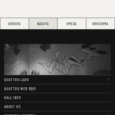
SHIBUYA
NAGOYA
UMEDA
HIROSHIMA
QUATTRO LABO
QUATTRO LABO
QUATTRO WEB
先行
QUATTRO WEB
先行
HALL INFO
HALL INFO
ABOUT US
ABOUT US