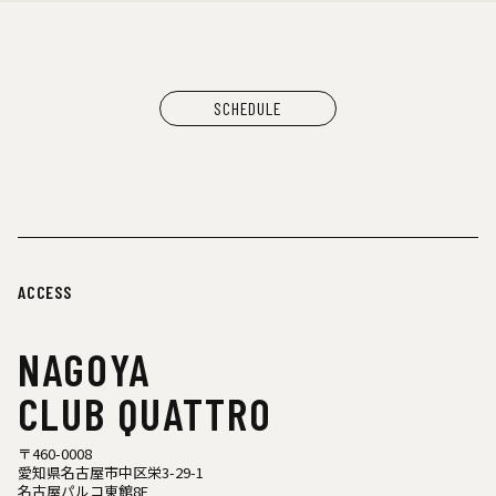
シヤチル（喫茶メニュー）
わなげボーボー（わなげ）
スペースたのしい（玩具、雑貨）
CAN BUY RECORDS（レコード）
SCHEDULE
ACCESS
NAGOYA
CLUB QUATTRO
〒460-0008
愛知県名古屋市中区栄3-29-1
名古屋パルコ東館8F