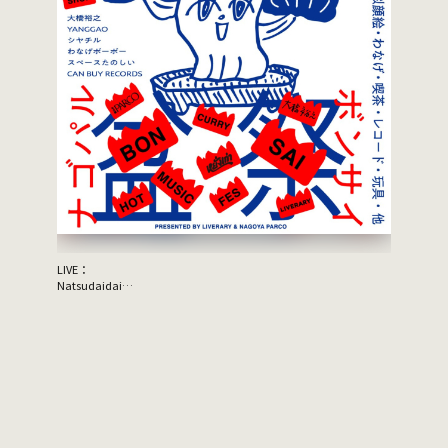
LIVE：
JON SPEN
Natsudaidai
Support A
鬼の右腕
NEWLY×TRIPPYHOUSING
DJ：
TOMMY（BOY）
MOOLA（YANGGAO）
出店：
大橋裕之（似顔絵）
YANGGAO（カレー、グッズ）