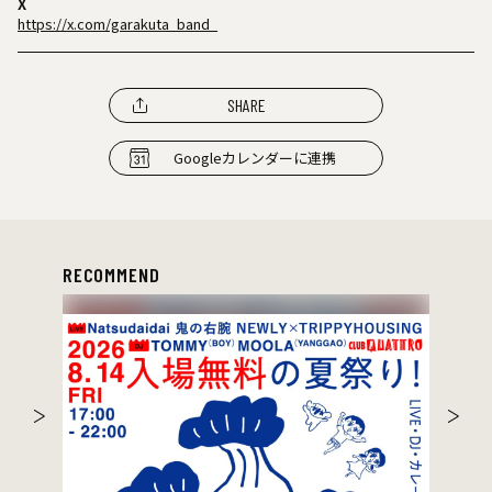
X
https://x.com/garakuta_band_
SHARE
Googleカレンダーに連携
RECOMMEND