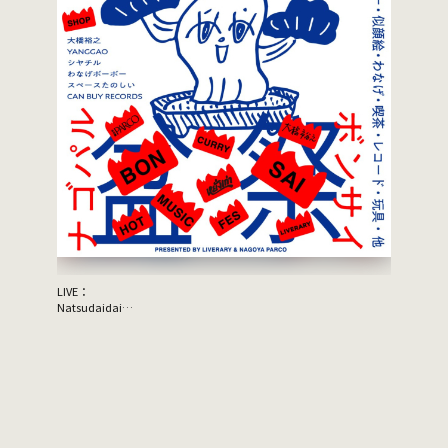
LIVE：
JON SPEN
Natsudaidai
鬼の右腕
NEWLY×TRIPPYHOUSING
DJ：
TOMMY（BOY）
MOOLA（YANGGAO）
出店：