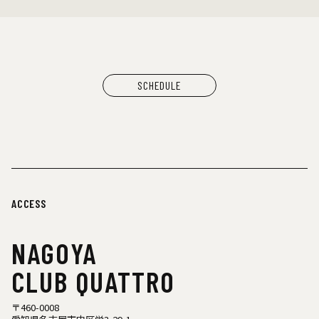
大橋裕之（似顔絵）
YANGGAO（カレー、グッズ）
シヤチル（喫茶メニュー）
わなげボーボー（わなげ）
スペースたのしい（玩具、雑貨）
CAN BUY RECORDS（レコード）
SCHEDULE
ACCESS
NAGOYA
CLUB QUATTRO
〒460-0008