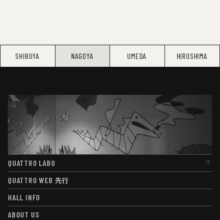
SHIBUYA
NAGOYA
UMEDA
HIROSHIMA
QUATTRO LABO
QUATTRO LABO
QUATTRO WEB
先行
QUATTRO WEB
先行
HALL INFO
HALL INFO
ABOUT US