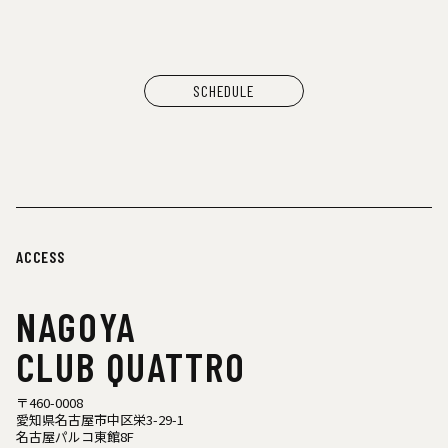
シヤチル（喫茶メニュー）
わなげボーボー（わなげ）
スペースたのしい（玩具、雑貨）
CAN BUY RECORDS（レコード）
SCHEDULE
ACCESS
NAGOYA
CLUB QUATTRO
〒460-0008
愛知県名古屋市中区栄3-29-1
名古屋パルコ東館8F