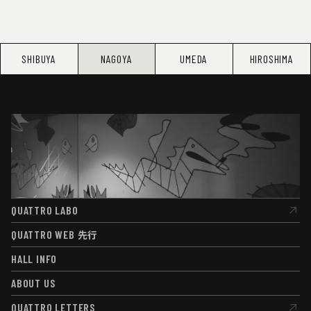
SHIBUYA
NAGOYA
UMEDA
HIROSHIMA
QUATTRO LABO
QUATTRO LABO
QUATTRO WEB
先行
QUATTRO WEB
先行
HALL INFO
HALL INFO
ABOUT US
ABOUT US
QUATTRO LETTERS