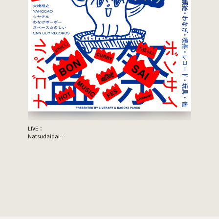
LIVE：
JON SPEN
Natsudaidai
Support A
鬼の右腕
NEWLY×TRIPPYHOUSING
DJ：
TOMMY（BOY）
MOOLA（YANGGAO）
出店：
大橋裕之（似顔絵）
YANGGAO（カレー、グッズ）