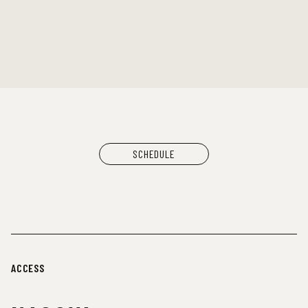
DJ：
TOMMY（BOY）
MOOLA（YANGGAO）
出店：
大橋裕之（似顔絵）
YANGGAO（カレー、グッズ）
シヤチル（喫茶メニュー）
わなげボーボー（わなげ）
スペースたのしい（玩具、雑貨）
CAN BUY RECORDS（レコード）
SCHEDULE
ACCESS