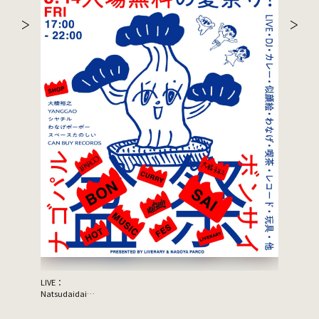
LIVE：
JON SPEN
Natsudaidai
Support A
鬼の右腕
NEWLY×TRIPPYHOUSING