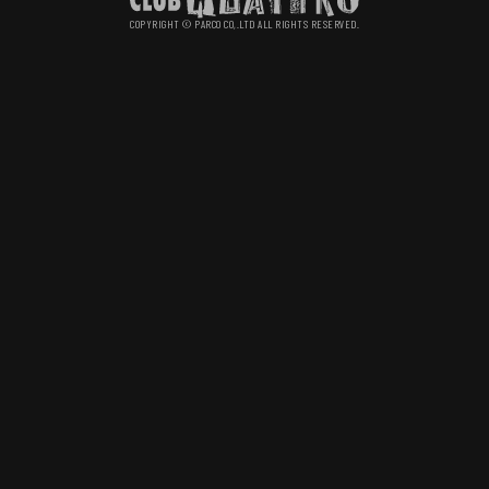
COPYRIGHT © PARCO CO,.LTD ALL RIGHTS RESERVED.