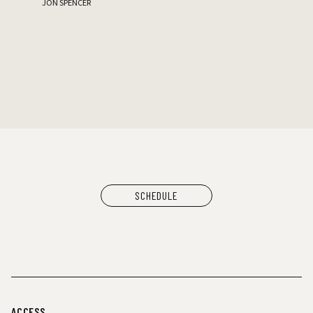
JON SPENCER
家主
GUEST：Tro
SCHEDULE
ACCESS