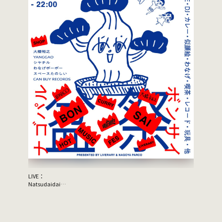
LIVE：
JON SPEN
Natsudaidai
鬼の右腕
NEWLY×TRIPPYHOUSING
DJ：