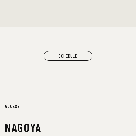
TOMMY（BOY）
MOOLA（YANGGAO）
出店：
大橋裕之（似顔絵）
YANGGAO（カレー、グッズ）
シヤチル（喫茶メニュー）
わなげボーボー（わなげ）
スペースたのしい（玩具、雑貨）
CAN BUY RECORDS（レコード）
SCHEDULE
ACCESS
NAGOYA