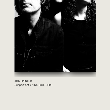
JON SPENCER
Support Act：KING BROTHERS
家主
GUEST：Tro