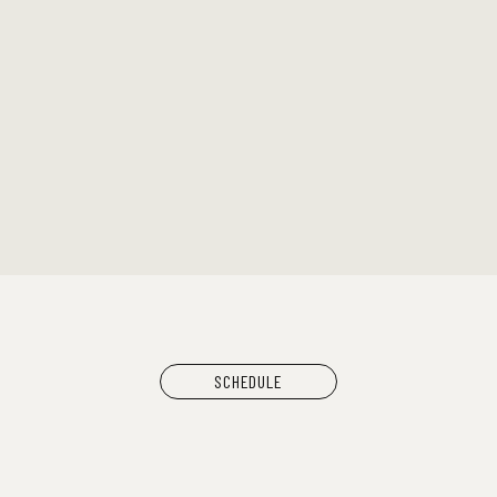
LIVE：
Natsudaid
鬼の右腕
NEWLY×TR
DJ：
TOMMY（
MOOLA（
出店：
大橋裕之（
YANGG
シヤチル（
わなげボー
スペースた
CAN BUY
SCHEDULE