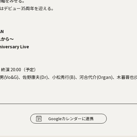
機軸をみせる。
 Loveはデビュー35周年を迎える。
AN
れから〜
niversary Live
0 / 終演 20:00（予定）
貴男(Vo&G)、佐野康夫(Dr)、小松秀行(B)、河合代介(Organ)、木暮晋也(
Googleカレンダーに連携