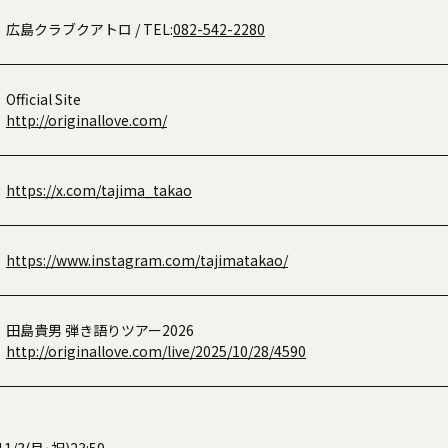
広島クラブクアトロ
/ TEL:
082-542-2280
Official Site
http://originallove.com/
https://x.com/tajima_takao
https://www.instagram.com/tajimatakao/
田島貴男 弾き語りツアー2026
http://originallove.com/live/2025/10/28/4590
11/3(月･祝)23:59