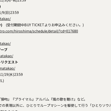
)
1/9(日)23:59
atakao/
e+)
(受付期間中BUY TICKETよりお申込みください。)
tro.com/hiroshima/schedule/detail/?cd=017680
atakao/
ザーブ
imatakao/
レリクエスト
imatakao/
11/19(水)23:59
L)
『接吻』『プライマル』アルバム『風の歌を聴け』など。
 Loveでの表現以外に、ひとりでループマシーンを駆使して行う「ひとりソ