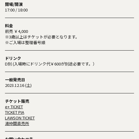
開場/開演
17:00 / 18:00
料金
前売 ￥4,000
※3歳以上はチケットが必要となります。
※ご⼊場は整理番号順
ドリンク
D別 (入場時にドリンク代￥600が別途必要です。）
一般発売日
2023.12.16 (土)
チケット販売
e+ TICKET
TICKET PIA
LAWSON TICKET
湯仲間直売所