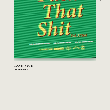
the 原爆
ゲスト：THA
COUNTRY YARD
DRADNATS
HONEST
KUZIRA